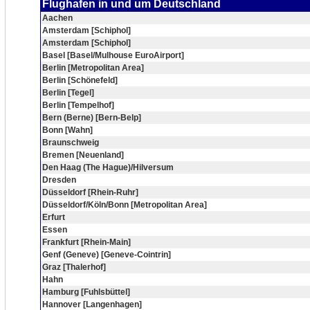
Flughafen in und um Deutschland
Aachen
Amsterdam [Schiphol]
Amsterdam [Schiphol]
Basel [Basel/Mulhouse EuroAirport]
Berlin [Metropolitan Area]
Berlin [Schönefeld]
Berlin [Tegel]
Berlin [Tempelhof]
Bern (Berne) [Bern-Belp]
Bonn [Wahn]
Braunschweig
Bremen [Neuenland]
Den Haag (The Hague)/Hilversum
Dresden
Düsseldorf [Rhein-Ruhr]
Düsseldorf/Köln/Bonn [Metropolitan Area]
Erfurt
Essen
Frankfurt [Rhein-Main]
Genf (Geneve) [Geneve-Cointrin]
Graz [Thalerhof]
Hahn
Hamburg [Fuhlsbüttel]
Hannover [Langenhagen]