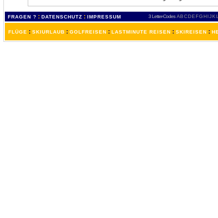
:
:
3 Letter-Codes
A
B
C
D
E
F
G
H
I
J
K
FRAGEN ?
DATENSCHUTZ
IMPRESSUM
:
:
:
:
:
FLÜGE
SKIURLAUB
GOLFREISEN
LASTMINUTE REISEN
SKIREISEN
H