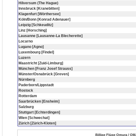
Hilversum (The Hague)
Innsbruck [Kranebitten]
Klagenfurt [Wörthersee]
Köln/Bonn [Konrad Adenauer]
Leipzig [Schkeuditz]
Linz [Horsching]
Lausanne [Lausanne-La Blecherette]
Locarno
Lugano [Agno]
Luxembourg [Findel]
Luzern
Maastricht [Zuid-Limburg]
München [Franz Josef Strauss]
Münster/Osnabrück [Greven]
Nürnberg
Paderborn/Lippstadt
Rostock
Rotterdam
Saarbrücken [Ensheim]
Salzburg
Stuttgart [Echterdingen]
Wien [Schwechat]
Zürich [Zürich-Kloten]
Billige Flüge Omura / OM