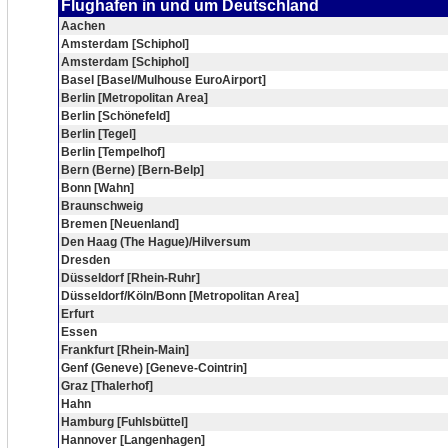
Flughafen in und um Deutschland
Aachen
Amsterdam [Schiphol]
Amsterdam [Schiphol]
Basel [Basel/Mulhouse EuroAirport]
Berlin [Metropolitan Area]
Berlin [Schönefeld]
Berlin [Tegel]
Berlin [Tempelhof]
Bern (Berne) [Bern-Belp]
Bonn [Wahn]
Braunschweig
Bremen [Neuenland]
Den Haag (The Hague)/Hilversum
Dresden
Düsseldorf [Rhein-Ruhr]
Düsseldorf/Köln/Bonn [Metropolitan Area]
Erfurt
Essen
Frankfurt [Rhein-Main]
Genf (Geneve) [Geneve-Cointrin]
Graz [Thalerhof]
Hahn
Hamburg [Fuhlsbüttel]
Hannover [Langenhagen]