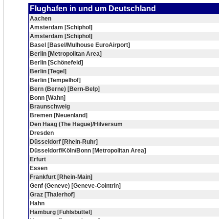
Flughafen in und um Deutschland
Aachen
Amsterdam [Schiphol]
Amsterdam [Schiphol]
Basel [Basel/Mulhouse EuroAirport]
Berlin [Metropolitan Area]
Berlin [Schönefeld]
Berlin [Tegel]
Berlin [Tempelhof]
Bern (Berne) [Bern-Belp]
Bonn [Wahn]
Braunschweig
Bremen [Neuenland]
Den Haag (The Hague)/Hilversum
Dresden
Düsseldorf [Rhein-Ruhr]
Düsseldorf/Köln/Bonn [Metropolitan Area]
Erfurt
Essen
Frankfurt [Rhein-Main]
Genf (Geneve) [Geneve-Cointrin]
Graz [Thalerhof]
Hahn
Hamburg [Fuhlsbüttel]