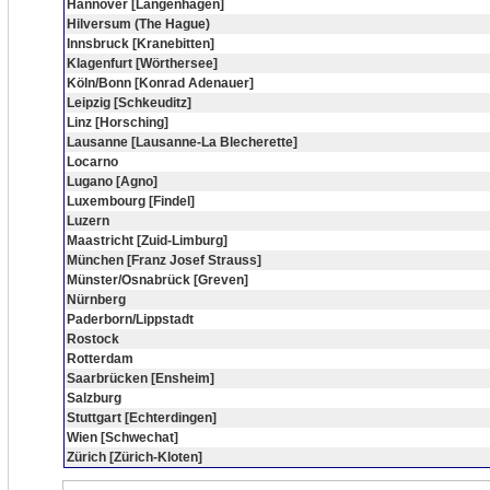
Hannover [Langenhagen]
Hilversum (The Hague)
Innsbruck [Kranebitten]
Klagenfurt [Wörthersee]
Köln/Bonn [Konrad Adenauer]
Leipzig [Schkeuditz]
Linz [Horsching]
Lausanne [Lausanne-La Blecherette]
Locarno
Lugano [Agno]
Luxembourg [Findel]
Luzern
Maastricht [Zuid-Limburg]
München [Franz Josef Strauss]
Münster/Osnabrück [Greven]
Nürnberg
Paderborn/Lippstadt
Rostock
Rotterdam
Saarbrücken [Ensheim]
Salzburg
Stuttgart [Echterdingen]
Wien [Schwechat]
Zürich [Zürich-Kloten]