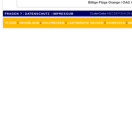
Billige Flüge Orange / OAG /
:
:
3 Letter-Codes
A
B
C
D
E
F
G
H
I
J
K
FRAGEN ?
DATENSCHUTZ
IMPRESSUM
:
:
:
:
:
FLÜGE
SKIURLAUB
GOLFREISEN
LASTMINUTE REISEN
SKIREISEN
H