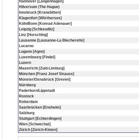
Hannover [Langenhagen]
Hilversum (The Hague)
Innsbruck [Kranebitten]
Klagenfurt [Wörthersee]
Köln/Bonn [Konrad Adenauer]
Leipzig [Schkeuditz]
Linz [Horsching]
Lausanne [Lausanne-La Blecherette]
Locarno
Lugano [Agno]
Luxembourg [Findel]
Luzern
Maastricht [Zuid-Limburg]
München [Franz Josef Strauss]
Münster/Osnabrück [Greven]
Nürnberg
Paderborn/Lippstadt
Rostock
Rotterdam
Saarbrücken [Ensheim]
Salzburg
Stuttgart [Echterdingen]
Wien [Schwechat]
Zürich [Zürich-Kloten]