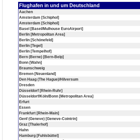
Flughafen in und um Deutschland
Aachen
Amsterdam [Schiphol]
Amsterdam [Schiphol]
Basel [Basel/Mulhouse EuroAirport]
Berlin [Metropolitan Area]
Berlin [Schönefeld]
Berlin [Tegel]
Berlin [Tempelhof]
Bern (Berne) [Bern-Belp]
Bonn [Wahn]
Braunschweig
Bremen [Neuenland]
Den Haag (The Hague)/Hilversum
Dresden
Düsseldorf [Rhein-Ruhr]
Düsseldorf/Köln/Bonn [Metropolitan Area]
Erfurt
Essen
Frankfurt [Rhein-Main]
Genf (Geneve) [Geneve-Cointrin]
Graz [Thalerhof]
Hahn
Hamburg [Fuhlsbüttel]