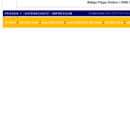
Billige Flüge Orebro / ORB 
:
:
3 Letter-Codes
A
B
C
D
E
F
G
H
I
J
K
FRAGEN ?
DATENSCHUTZ
IMPRESSUM
:
:
:
:
:
FLÜGE
SKIURLAUB
GOLFREISEN
LASTMINUTE REISEN
SKIREISEN
H