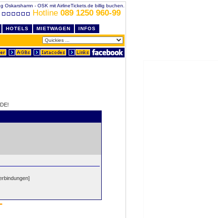
ug Oskarshamn - OSK mit AirlineTickets.de billig buchen.
Hotline
089 1250 960-99
HOTELS
MIETWAGEN
INFOS
DE!
erbindungen]