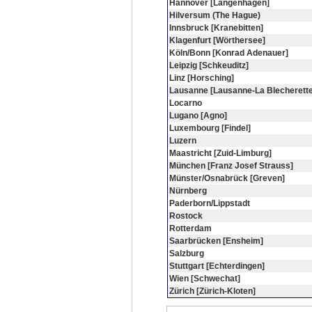
Hannover [Langenhagen]
Hilversum (The Hague)
Innsbruck [Kranebitten]
Klagenfurt [Wörthersee]
Köln/Bonn [Konrad Adenauer]
Leipzig [Schkeuditz]
Linz [Horsching]
Lausanne [Lausanne-La Blecherette
Locarno
Lugano [Agno]
Luxembourg [Findel]
Luzern
Maastricht [Zuid-Limburg]
München [Franz Josef Strauss]
Münster/Osnabrück [Greven]
Nürnberg
Paderborn/Lippstadt
Rostock
Rotterdam
Saarbrücken [Ensheim]
Salzburg
Stuttgart [Echterdingen]
Wien [Schwechat]
Zürich [Zürich-Kloten]