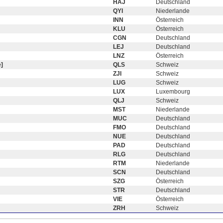
HAJ
Deutschland
QYI
Niederlande
INN
Österreich
KLU
Österreich
CGN
Deutschland
LEJ
Deutschland
LNZ
Österreich
]
QLS
Schweiz
ZJI
Schweiz
LUG
Schweiz
LUX
Luxembourg
QLJ
Schweiz
MST
Niederlande
MUC
Deutschland
FMO
Deutschland
NUE
Deutschland
PAD
Deutschland
RLG
Deutschland
RTM
Niederlande
SCN
Deutschland
SZG
Österreich
STR
Deutschland
VIE
Österreich
ZRH
Schweiz