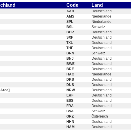
schland
Code
Land
AAH
Deutschland
AMS
Niederlande
SPL
Niederlande
BSL
Schweiz
BER
Deutschland
SXF
Deutschland
TXL
Deutschland
THF
Deutschland
BRN
Schweiz
BNJ
Deutschland
BWE
Deutschland
BRE
Deutschland
HAG
Niederlande
DRS
Deutschland
DUS
Deutschland
 Area]
NRW
Deutschland
ERF
Deutschland
ESS
Deutschland
FRA
Deutschland
GVA
Schweiz
GRZ
Österreich
HHN
Deutschland
HAM
Deutschland