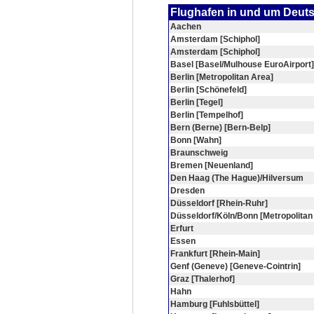
Flughafen in und um Deut
Aachen
Amsterdam [Schiphol]
Amsterdam [Schiphol]
Basel [Basel/Mulhouse EuroAirport]
Berlin [Metropolitan Area]
Berlin [Schönefeld]
Berlin [Tegel]
Berlin [Tempelhof]
Bern (Berne) [Bern-Belp]
Bonn [Wahn]
Braunschweig
Bremen [Neuenland]
Den Haag (The Hague)/Hilversum
Dresden
Düsseldorf [Rhein-Ruhr]
Düsseldorf/Köln/Bonn [Metropolitan
Erfurt
Essen
Frankfurt [Rhein-Main]
Genf (Geneve) [Geneve-Cointrin]
Graz [Thalerhof]
Hahn
Hamburg [Fuhlsbüttel]