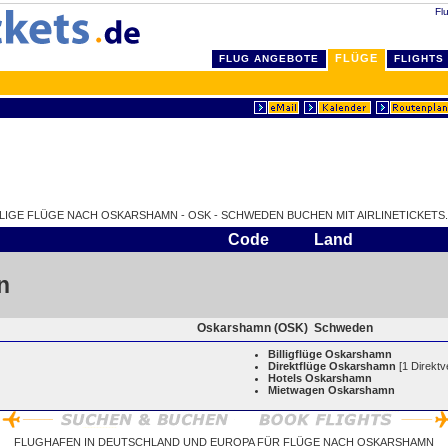
Fl
FLÜGE
FLUG ANGEBOTE
FLIGHTS
LLIGE FLÜGE NACH OSKARSHAMN - OSK - SCHWEDEN BUCHEN MIT AIRLINETICKETS.
Code
Land
n
Oskarshamn (OSK)
Schweden
Billigflüge Oskarshamn
Direktflüge Oskarshamn
[1 Direktv
Hotels Oskarshamn
Mietwagen Oskarshamn
FLUGHAFEN IN DEUTSCHLAND UND EUROPA FÜR FLÜGE NACH OSKARSHAMN