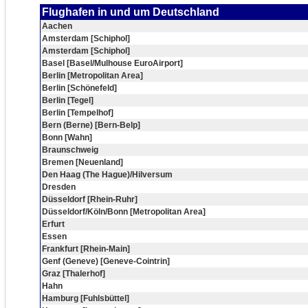
Flughafen in und um Deutschland
Aachen
Amsterdam [Schiphol]
Amsterdam [Schiphol]
Basel [Basel/Mulhouse EuroAirport]
Berlin [Metropolitan Area]
Berlin [Schönefeld]
Berlin [Tegel]
Berlin [Tempelhof]
Bern (Berne) [Bern-Belp]
Bonn [Wahn]
Braunschweig
Bremen [Neuenland]
Den Haag (The Hague)/Hilversum
Dresden
Düsseldorf [Rhein-Ruhr]
Düsseldorf/Köln/Bonn [Metropolitan Area]
Erfurt
Essen
Frankfurt [Rhein-Main]
Genf (Geneve) [Geneve-Cointrin]
Graz [Thalerhof]
Hahn
Hamburg [Fuhlsbüttel]