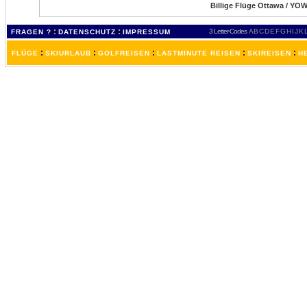
Billige Flüge Ottawa / YOW
:
:
3 Letter-Codes
A
B
C
D
E
F
G
H
I
J
K
FRAGEN ?
DATENSCHUTZ
IMPRESSUM
:
:
:
:
:
FLÜGE
SKIURLAUB
GOLFREISEN
LASTMINUTE REISEN
SKIREISEN
H