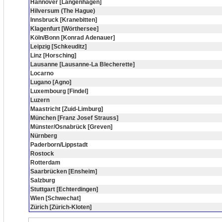
Hannover [Langenhagen]
Hilversum (The Hague)
Innsbruck [Kranebitten]
Klagenfurt [Wörthersee]
Köln/Bonn [Konrad Adenauer]
Leipzig [Schkeuditz]
Linz [Horsching]
Lausanne [Lausanne-La Blecherette]
Locarno
Lugano [Agno]
Luxembourg [Findel]
Luzern
Maastricht [Zuid-Limburg]
München [Franz Josef Strauss]
Münster/Osnabrück [Greven]
Nürnberg
Paderborn/Lippstadt
Rostock
Rotterdam
Saarbrücken [Ensheim]
Salzburg
Stuttgart [Echterdingen]
Wien [Schwechat]
Zürich [Zürich-Kloten]