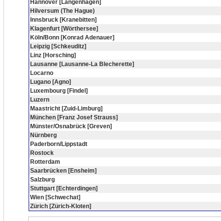
Hannover [Langenhagen]
Hilversum (The Hague)
Innsbruck [Kranebitten]
Klagenfurt [Wörthersee]
Köln/Bonn [Konrad Adenauer]
Leipzig [Schkeuditz]
Linz [Horsching]
Lausanne [Lausanne-La Blecherette]
Locarno
Lugano [Agno]
Luxembourg [Findel]
Luzern
Maastricht [Zuid-Limburg]
München [Franz Josef Strauss]
Münster/Osnabrück [Greven]
Nürnberg
Paderborn/Lippstadt
Rostock
Rotterdam
Saarbrücken [Ensheim]
Salzburg
Stuttgart [Echterdingen]
Wien [Schwechat]
Zürich [Zürich-Kloten]