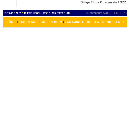
Billige Flüge Ouarzazate / OZZ
:
:
3 Letter-Codes
A
B
C
D
E
F
G
H
I
J
K
FRAGEN ?
DATENSCHUTZ
IMPRESSUM
:
:
:
:
:
FLÜGE
SKIURLAUB
GOLFREISEN
LASTMINUTE REISEN
SKIREISEN
H