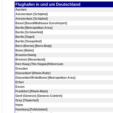
Flughafen in und um Deutschland
Aachen
Amsterdam [Schiphol]
Amsterdam [Schiphol]
Basel [Basel/Mulhouse EuroAirport]
Berlin [Metropolitan Area]
Berlin [Schönefeld]
Berlin [Tegel]
Berlin [Tempelhof]
Bern (Berne) [Bern-Belp]
Bonn [Wahn]
Braunschweig
Bremen [Neuenland]
Den Haag (The Hague)/Hilversum
Dresden
Düsseldorf [Rhein-Ruhr]
Düsseldorf/Köln/Bonn [Metropolitan Area]
Erfurt
Essen
Frankfurt [Rhein-Main]
Genf (Geneve) [Geneve-Cointrin]
Graz [Thalerhof]
Hahn
Hamburg [Fuhlsbüttel]