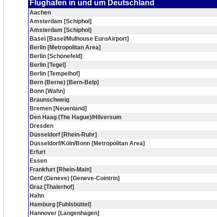
Flughafen in und um Deutschland
Aachen
Amsterdam [Schiphol]
Amsterdam [Schiphol]
Basel [Basel/Mulhouse EuroAirport]
Berlin [Metropolitan Area]
Berlin [Schönefeld]
Berlin [Tegel]
Berlin [Tempelhof]
Bern (Berne) [Bern-Belp]
Bonn [Wahn]
Braunschweig
Bremen [Neuenland]
Den Haag (The Hague)/Hilversum
Dresden
Düsseldorf [Rhein-Ruhr]
Düsseldorf/Köln/Bonn [Metropolitan Area]
Erfurt
Essen
Frankfurt [Rhein-Main]
Genf (Geneve) [Geneve-Cointrin]
Graz [Thalerhof]
Hahn
Hamburg [Fuhlsbüttel]
Hannover [Langenhagen]