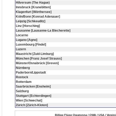
Hilversum (The Hague)
Innsbruck [Kranebitten]
Klagenfurt [Wörthersee]
Köln/Bonn [Konrad Adenauer]
Leipzig [Schkeuditz]
Linz [Horsching]
Lausanne [Lausanne-La Blecherette]
Locarno
Lugano [Agno]
Luxembourg [Findel]
Luzern
Maastricht [Zuid-Limburg]
München [Franz Josef Strauss]
Münster/Osnabrück [Greven]
Nürnberg
Paderborn/Lippstadt
Rostock
Rotterdam
Saarbrücken [Ensheim]
Salzburg
Stuttgart [Echterdingen]
Wien [Schwechat]
Zürich [Zürich-Kloten]
Billige Flüge Owatonna / OWA / USA / Verein