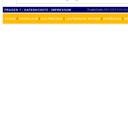
:
:
3 Letter-Codes
A
B
C
D
E
F
G
H
I
J
K
FRAGEN ?
DATENSCHUTZ
IMPRESSUM
:
:
:
:
:
FLÜGE
SKIURLAUB
GOLFREISEN
LASTMINUTE REISEN
SKIREISEN
H