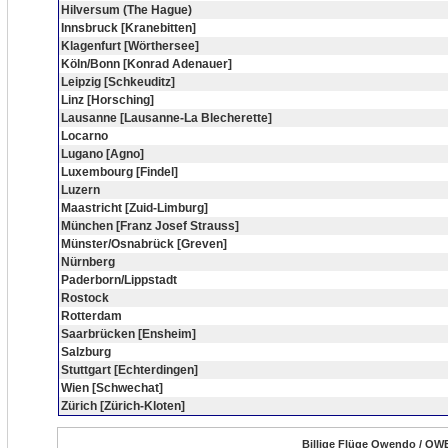
Hilversum (The Hague)
Innsbruck [Kranebitten]
Klagenfurt [Wörthersee]
Köln/Bonn [Konrad Adenauer]
Leipzig [Schkeuditz]
Linz [Horsching]
Lausanne [Lausanne-La Blecherette]
Locarno
Lugano [Agno]
Luxembourg [Findel]
Luzern
Maastricht [Zuid-Limburg]
München [Franz Josef Strauss]
Münster/Osnabrück [Greven]
Nürnberg
Paderborn/Lippstadt
Rostock
Rotterdam
Saarbrücken [Ensheim]
Salzburg
Stuttgart [Echterdingen]
Wien [Schwechat]
Zürich [Zürich-Kloten]
Billige Flüge Owendo / OWE