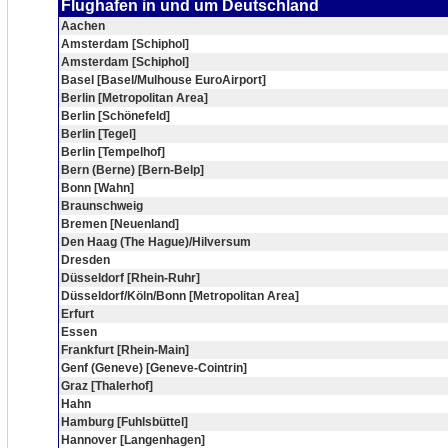
Flughafen in und um Deutschland
Aachen
Amsterdam [Schiphol]
Amsterdam [Schiphol]
Basel [Basel/Mulhouse EuroAirport]
Berlin [Metropolitan Area]
Berlin [Schönefeld]
Berlin [Tegel]
Berlin [Tempelhof]
Bern (Berne) [Bern-Belp]
Bonn [Wahn]
Braunschweig
Bremen [Neuenland]
Den Haag (The Hague)/Hilversum
Dresden
Düsseldorf [Rhein-Ruhr]
Düsseldorf/Köln/Bonn [Metropolitan Area]
Erfurt
Essen
Frankfurt [Rhein-Main]
Genf (Geneve) [Geneve-Cointrin]
Graz [Thalerhof]
Hahn
Hamburg [Fuhlsbüttel]
Hannover [Langenhagen]