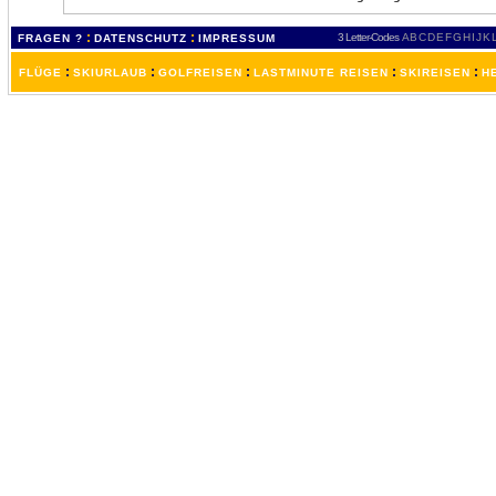
:
:
3 Letter-Codes
A
B
C
D
E
F
G
H
I
J
K
FRAGEN ?
DATENSCHUTZ
IMPRESSUM
:
:
:
:
:
FLÜGE
SKIURLAUB
GOLFREISEN
LASTMINUTE REISEN
SKIREISEN
H