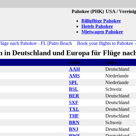
Pahokee (PHK)
USA / Vereini
Billigflüge Pahokee
Hotels Pahokee
Mietwagen Pahokee
n in Deutschland und Europa für Flüge nac
Code
Land
AAH
Deutschland
AMS
Niederlande
SPL
Niederlande
BSL
Schweiz
BER
Deutschland
SXF
Deutschland
TXL
Deutschland
THF
Deutschland
BRN
Schweiz
BNJ
Deutschland
BWE
Deutschland