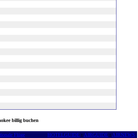
okee billig buchen
tionale Flüge
HOTELGUIDE
:
AIRGUIDE
:
AIRNEWS