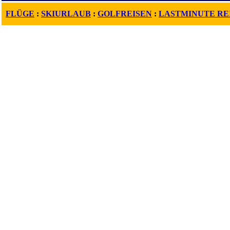
FLÜGE
:
SKIURLAUB
:
GOLFREISEN
:
LASTMINUTE RE