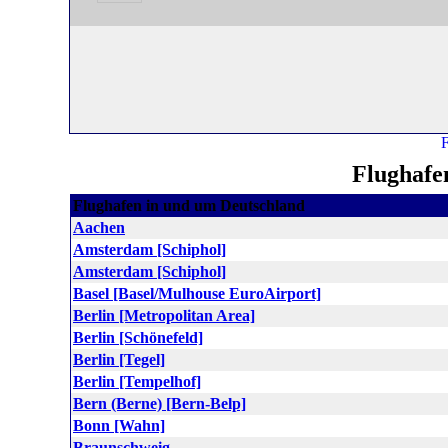
Flughafe
Flughafen in und um Deutschland
Aachen
Amsterdam [Schiphol]
Amsterdam [Schiphol]
Basel [Basel/Mulhouse EuroAirport]
Berlin [Metropolitan Area]
Berlin [Schönefeld]
Berlin [Tegel]
Berlin [Tempelhof]
Bern (Berne) [Bern-Belp]
Bonn [Wahn]
Braunschweig