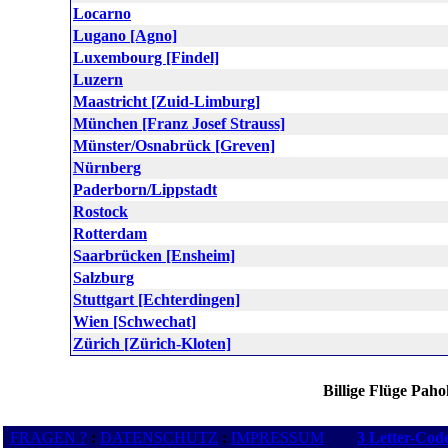
Locarno
Lugano [Agno]
Luxembourg [Findel]
Luzern
Maastricht [Zuid-Limburg]
München [Franz Josef Strauss]
Münster/Osnabrück [Greven]
Nürnberg
Paderborn/Lippstadt
Rostock
Rotterdam
Saarbrücken [Ensheim]
Salzburg
Stuttgart [Echterdingen]
Wien [Schwechat]
Zürich [Zürich-Kloten]
Billige Flüge Pah
FRAGEN ?
:
DATENSCHUTZ
:
IMPRESSUM
3 Letter-Cod