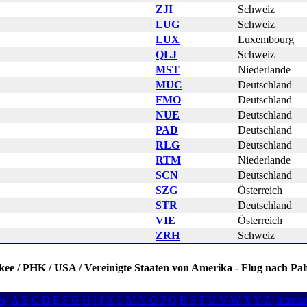
ZJI
Schweiz
LUG
Schweiz
LUX
Luxembourg
QLJ
Schweiz
MST
Niederlande
MUC
Deutschland
FMO
Deutschland
NUE
Deutschland
PAD
Deutschland
RLG
Deutschland
RTM
Niederlande
SCN
Deutschland
SZG
Österreich
STR
Deutschland
VIE
Österreich
ZRH
Schweiz
okee / PHK / USA / Vereinigte Staaten von Amerika - Flug nach Pah
es
A
B
C
D
E
F
G
H
I
J
K
L
M
N
O
P
Q
R
S
T
U
V
W
X
Y
Z
Interna