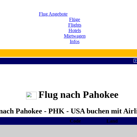
Flug Angebote
Flüge
Flights
Hotels
Mietwagen
Infos
Flug nach Pahokee
 nach Pahokee - PHK - USA buchen mit Airl
Code
Land