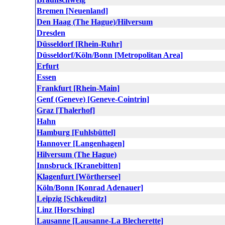
Bremen [Neuenland]
Den Haag (The Hague)/Hilversum
Dresden
Düsseldorf [Rhein-Ruhr]
Düsseldorf/Köln/Bonn [Metropolitan Area]
Erfurt
Essen
Frankfurt [Rhein-Main]
Genf (Geneve) [Geneve-Cointrin]
Graz [Thalerhof]
Hahn
Hamburg [Fuhlsbüttel]
Hannover [Langenhagen]
Hilversum (The Hague)
Innsbruck [Kranebitten]
Klagenfurt [Wörthersee]
Köln/Bonn [Konrad Adenauer]
Leipzig [Schkeuditz]
Linz [Horsching]
Lausanne [Lausanne-La Blecherette]