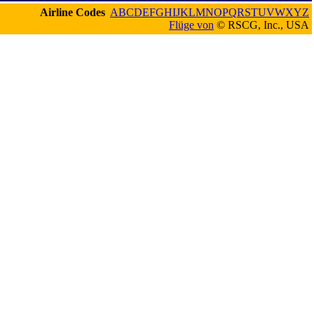
Airline Codes
A
B
C
D
E
F
G
H
I
J
K
L
M
N
O
P
Q
R
S
T
U
V
W
X
Y
Z
Flüge von
© RSCG, Inc., USA