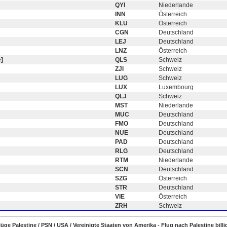
QYI
Niederlande
INN
Österreich
KLU
Österreich
CGN
Deutschland
LEJ
Deutschland
LNZ
Österreich
]
QLS
Schweiz
ZJI
Schweiz
LUG
Schweiz
LUX
Luxembourg
QLJ
Schweiz
MST
Niederlande
MUC
Deutschland
FMO
Deutschland
NUE
Deutschland
PAD
Deutschland
RLG
Deutschland
RTM
Niederlande
SCN
Deutschland
SZG
Österreich
STR
Deutschland
VIE
Österreich
ZRH
Schweiz
Flüge Palestine / PSN / USA / Vereinigte Staaten von Amerika - Flug nach Palestine bill