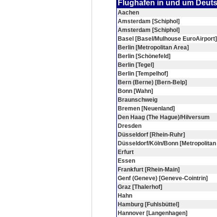
Flughafen in und um Deut
Aachen
Amsterdam [Schiphol]
Amsterdam [Schiphol]
Basel [Basel/Mulhouse EuroAirport]
Berlin [Metropolitan Area]
Berlin [Schönefeld]
Berlin [Tegel]
Berlin [Tempelhof]
Bern (Berne) [Bern-Belp]
Bonn [Wahn]
Braunschweig
Bremen [Neuenland]
Den Haag (The Hague)/Hilversum
Dresden
Düsseldorf [Rhein-Ruhr]
Düsseldorf/Köln/Bonn [Metropolitan
Erfurt
Essen
Frankfurt [Rhein-Main]
Genf (Geneve) [Geneve-Cointrin]
Graz [Thalerhof]
Hahn
Hamburg [Fuhlsbüttel]
Hannover [Langenhagen]