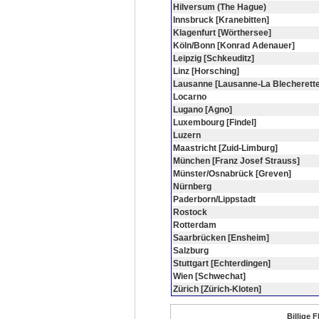
Hilversum (The Hague)
Innsbruck [Kranebitten]
Klagenfurt [Wörthersee]
Köln/Bonn [Konrad Adenauer]
Leipzig [Schkeuditz]
Linz [Horsching]
Lausanne [Lausanne-La Blecherette
Locarno
Lugano [Agno]
Luxembourg [Findel]
Luzern
Maastricht [Zuid-Limburg]
München [Franz Josef Strauss]
Münster/Osnabrück [Greven]
Nürnberg
Paderborn/Lippstadt
Rostock
Rotterdam
Saarbrücken [Ensheim]
Salzburg
Stuttgart [Echterdingen]
Wien [Schwechat]
Zürich [Zürich-Kloten]
Billige 