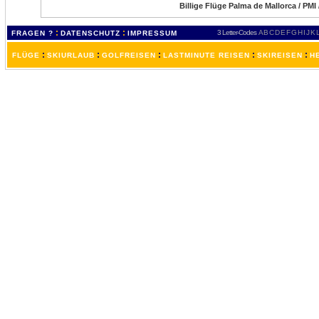
Billige Flüge Palma de Mallorca / PMI
:
:
3 Letter-Codes
A
B
C
D
E
F
G
H
I
J
K
FRAGEN ?
DATENSCHUTZ
IMPRESSUM
:
:
:
:
:
FLÜGE
SKIURLAUB
GOLFREISEN
LASTMINUTE REISEN
SKIREISEN
H