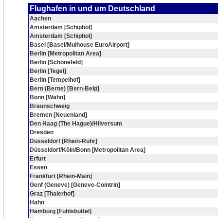
Flughafen in und um Deutschland
Aachen
Amsterdam [Schiphol]
Amsterdam [Schiphol]
Basel [Basel/Mulhouse EuroAirport]
Berlin [Metropolitan Area]
Berlin [Schönefeld]
Berlin [Tegel]
Berlin [Tempelhof]
Bern (Berne) [Bern-Belp]
Bonn [Wahn]
Braunschweig
Bremen [Neuenland]
Den Haag (The Hague)/Hilversum
Dresden
Düsseldorf [Rhein-Ruhr]
Düsseldorf/Köln/Bonn [Metropolitan Area]
Erfurt
Essen
Frankfurt [Rhein-Main]
Genf (Geneve) [Geneve-Cointrin]
Graz [Thalerhof]
Hahn
Hamburg [Fuhlsbüttel]