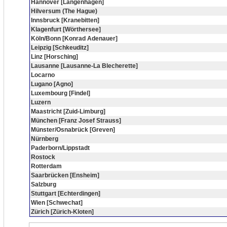
Hannover [Langenhagen]
Hilversum (The Hague)
Innsbruck [Kranebitten]
Klagenfurt [Wörthersee]
Köln/Bonn [Konrad Adenauer]
Leipzig [Schkeuditz]
Linz [Horsching]
Lausanne [Lausanne-La Blecherette]
Locarno
Lugano [Agno]
Luxembourg [Findel]
Luzern
Maastricht [Zuid-Limburg]
München [Franz Josef Strauss]
Münster/Osnabrück [Greven]
Nürnberg
Paderborn/Lippstadt
Rostock
Rotterdam
Saarbrücken [Ensheim]
Salzburg
Stuttgart [Echterdingen]
Wien [Schwechat]
Zürich [Zürich-Kloten]