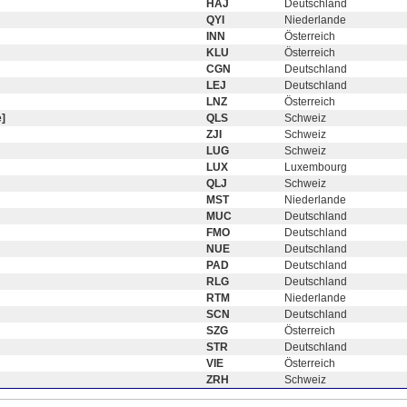
HAJ
Deutschland
QYI
Niederlande
INN
Österreich
KLU
Österreich
CGN
Deutschland
LEJ
Deutschland
LNZ
Österreich
]
QLS
Schweiz
ZJI
Schweiz
LUG
Schweiz
LUX
Luxembourg
QLJ
Schweiz
MST
Niederlande
MUC
Deutschland
FMO
Deutschland
NUE
Deutschland
PAD
Deutschland
RLG
Deutschland
RTM
Niederlande
SCN
Deutschland
SZG
Österreich
STR
Deutschland
VIE
Österreich
ZRH
Schweiz