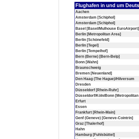
Flughafen in und um Deut
Aachen
Amsterdam [Schiphol]
Amsterdam [Schiphol]
Basel [Basel/Mulhouse EuroAirport]
Berlin [Metropolitan Area]
Berlin [Schönefeld]
Berlin [Tegel]
Berlin [Tempelhof]
Bern (Berne) [Bern-Belp]
Bonn [Wahn]
Braunschweig
Bremen [Neuenland]
Den Haag (The Hague)/Hilversum
Dresden
Düsseldorf [Rhein-Ruhr]
Düsseldorf/Köln/Bonn [Metropolitan
Erfurt
Essen
Frankfurt [Rhein-Main]
Genf (Geneve) [Geneve-Cointrin]
Graz [Thalerhof]
Hahn
Hamburg [Fuhlsbüttel]