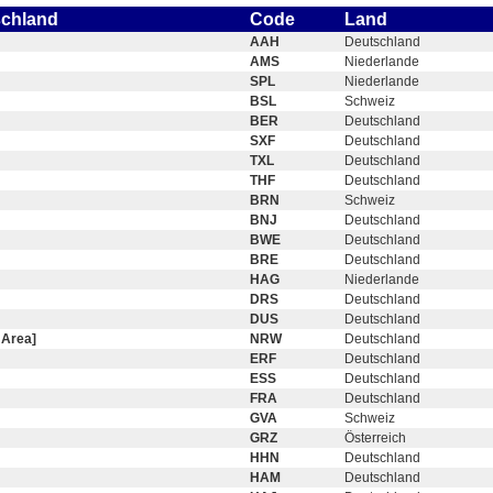
schland
Code
Land
AAH
Deutschland
AMS
Niederlande
SPL
Niederlande
BSL
Schweiz
BER
Deutschland
SXF
Deutschland
TXL
Deutschland
THF
Deutschland
BRN
Schweiz
BNJ
Deutschland
BWE
Deutschland
BRE
Deutschland
HAG
Niederlande
DRS
Deutschland
DUS
Deutschland
 Area]
NRW
Deutschland
ERF
Deutschland
ESS
Deutschland
FRA
Deutschland
GVA
Schweiz
GRZ
Österreich
HHN
Deutschland
HAM
Deutschland