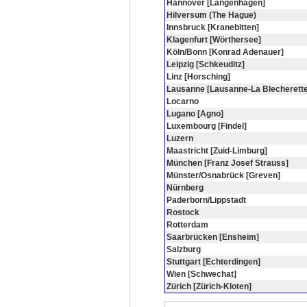
Hannover [Langenhagen]
Hilversum (The Hague)
Innsbruck [Kranebitten]
Klagenfurt [Wörthersee]
Köln/Bonn [Konrad Adenauer]
Leipzig [Schkeuditz]
Linz [Horsching]
Lausanne [Lausanne-La Blecherette
Locarno
Lugano [Agno]
Luxembourg [Findel]
Luzern
Maastricht [Zuid-Limburg]
München [Franz Josef Strauss]
Münster/Osnabrück [Greven]
Nürnberg
Paderborn/Lippstadt
Rostock
Rotterdam
Saarbrücken [Ensheim]
Salzburg
Stuttgart [Echterdingen]
Wien [Schwechat]
Zürich [Zürich-Kloten]