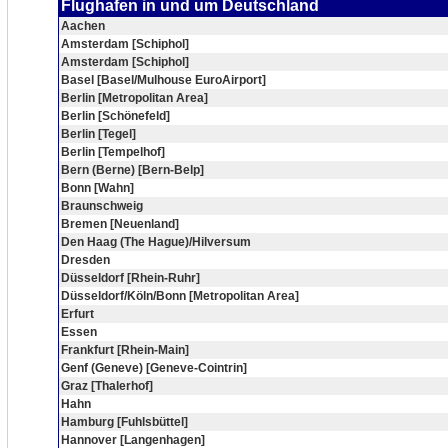
Flughafen in und um Deutschland
Aachen
Amsterdam [Schiphol]
Amsterdam [Schiphol]
Basel [Basel/Mulhouse EuroAirport]
Berlin [Metropolitan Area]
Berlin [Schönefeld]
Berlin [Tegel]
Berlin [Tempelhof]
Bern (Berne) [Bern-Belp]
Bonn [Wahn]
Braunschweig
Bremen [Neuenland]
Den Haag (The Hague)/Hilversum
Dresden
Düsseldorf [Rhein-Ruhr]
Düsseldorf/Köln/Bonn [Metropolitan Area]
Erfurt
Essen
Frankfurt [Rhein-Main]
Genf (Geneve) [Geneve-Cointrin]
Graz [Thalerhof]
Hahn
Hamburg [Fuhlsbüttel]
Hannover [Langenhagen]