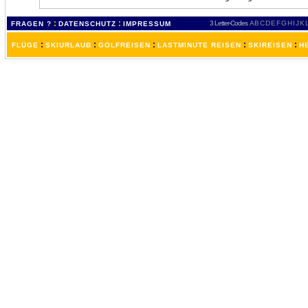
:
:
3 Letter-Codes
A
B
C
D
E
F
G
H
I
J
K
FRAGEN ?
DATENSCHUTZ
IMPRESSUM
:
:
:
:
:
FLÜGE
SKIURLAUB
GOLFREISEN
LASTMINUTE REISEN
SKIREISEN
H