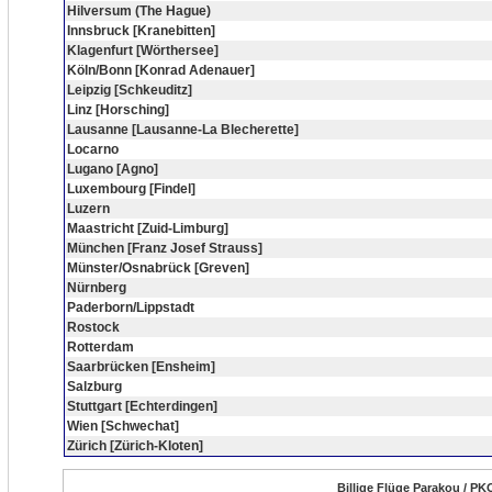
Hilversum (The Hague)
Innsbruck [Kranebitten]
Klagenfurt [Wörthersee]
Köln/Bonn [Konrad Adenauer]
Leipzig [Schkeuditz]
Linz [Horsching]
Lausanne [Lausanne-La Blecherette]
Locarno
Lugano [Agno]
Luxembourg [Findel]
Luzern
Maastricht [Zuid-Limburg]
München [Franz Josef Strauss]
Münster/Osnabrück [Greven]
Nürnberg
Paderborn/Lippstadt
Rostock
Rotterdam
Saarbrücken [Ensheim]
Salzburg
Stuttgart [Echterdingen]
Wien [Schwechat]
Zürich [Zürich-Kloten]
Billige Flüge Parakou / PK