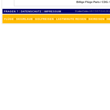
Billige Flüge Paris / CDG 
:
:
3 Letter-Codes
A
B
C
D
E
F
G
H
I
J
K
FRAGEN ?
DATENSCHUTZ
IMPRESSUM
:
:
:
:
:
FLÜGE
SKIURLAUB
GOLFREISEN
LASTMINUTE REISEN
SKIREISEN
H