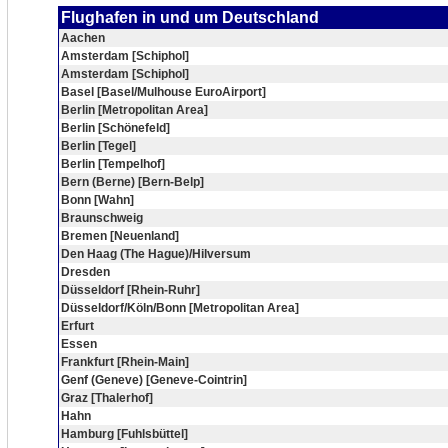
Flughafen in und um Deutschland
Aachen
Amsterdam [Schiphol]
Amsterdam [Schiphol]
Basel [Basel/Mulhouse EuroAirport]
Berlin [Metropolitan Area]
Berlin [Schönefeld]
Berlin [Tegel]
Berlin [Tempelhof]
Bern (Berne) [Bern-Belp]
Bonn [Wahn]
Braunschweig
Bremen [Neuenland]
Den Haag (The Hague)/Hilversum
Dresden
Düsseldorf [Rhein-Ruhr]
Düsseldorf/Köln/Bonn [Metropolitan Area]
Erfurt
Essen
Frankfurt [Rhein-Main]
Genf (Geneve) [Geneve-Cointrin]
Graz [Thalerhof]
Hahn
Hamburg [Fuhlsbüttel]