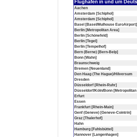
Flughafen in und um Deut
Aachen
Amsterdam [Schiphol]
Amsterdam [Schiphol]
Basel [Basel/Mulhouse EuroAirport]
Berlin [Metropolitan Area]
Berlin [Schönefeld]
Berlin [Tegel]
Berlin [Tempelhof]
Bern (Berne) [Bern-Belp]
Bonn [Wahn]
Braunschweig
Bremen [Neuenland]
Den Haag (The Hague)/Hilversum
Dresden
Düsseldorf [Rhein-Ruhr]
Düsseldorf/Köln/Bonn [Metropolitan
Erfurt
Essen
Frankfurt [Rhein-Main]
Genf (Geneve) [Geneve-Cointrin]
Graz [Thalerhof]
Hahn
Hamburg [Fuhlsbüttel]
Hannover [Langenhagen]