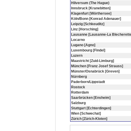
Hilversum (The Hague)
Innsbruck [Kranebitten]
Klagenfurt [Wörthersee]
Köln/Bonn [Konrad Adenauer]
Leipzig [Schkeuditz]
Linz [Horsching]
Lausanne [Lausanne-La Blecherette
Locarno
Lugano [Agno]
Luxembourg [Findel]
Luzern
Maastricht [Zuid-Limburg]
München [Franz Josef Strauss]
Münster/Osnabrück [Greven]
Nürnberg
Paderborn/Lippstadt
Rostock
Rotterdam
Saarbrücken [Ensheim]
Salzburg
Stuttgart [Echterdingen]
Wien [Schwechat]
Zürich [Zürich-Kloten]