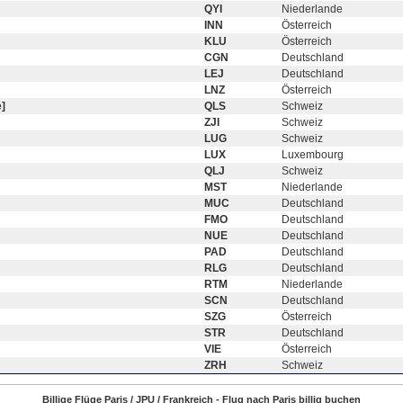
QYI
Niederlande
INN
Österreich
KLU
Österreich
CGN
Deutschland
LEJ
Deutschland
LNZ
Österreich
]
QLS
Schweiz
ZJI
Schweiz
LUG
Schweiz
LUX
Luxembourg
QLJ
Schweiz
MST
Niederlande
MUC
Deutschland
FMO
Deutschland
NUE
Deutschland
PAD
Deutschland
RLG
Deutschland
RTM
Niederlande
SCN
Deutschland
SZG
Österreich
STR
Deutschland
VIE
Österreich
ZRH
Schweiz
Billige Flüge Paris / JPU / Frankreich - Flug nach Paris billig buchen