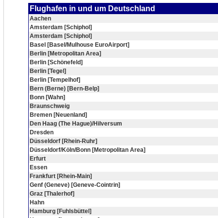
Flughafen in und um Deutschland
Aachen
Amsterdam [Schiphol]
Amsterdam [Schiphol]
Basel [Basel/Mulhouse EuroAirport]
Berlin [Metropolitan Area]
Berlin [Schönefeld]
Berlin [Tegel]
Berlin [Tempelhof]
Bern (Berne) [Bern-Belp]
Bonn [Wahn]
Braunschweig
Bremen [Neuenland]
Den Haag (The Hague)/Hilversum
Dresden
Düsseldorf [Rhein-Ruhr]
Düsseldorf/Köln/Bonn [Metropolitan Area]
Erfurt
Essen
Frankfurt [Rhein-Main]
Genf (Geneve) [Geneve-Cointrin]
Graz [Thalerhof]
Hahn
Hamburg [Fuhlsbüttel]