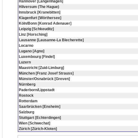
Hannover [Langenhagen]
Hilversum (The Hague)
Innsbruck [Kranebitten]
Klagenfurt [Wörthersee]
Köln/Bonn [Konrad Adenauer]
Leipzig [Schkeuditz]
Linz [Horsching]
Lausanne [Lausanne-La Blecherette]
Locarno
Lugano [Agno]
Luxembourg [Findel]
Luzern
Maastricht [Zuid-Limburg]
München [Franz Josef Strauss]
Münster/Osnabrück [Greven]
Nürnberg
Paderborn/Lippstadt
Rostock
Rotterdam
Saarbrücken [Ensheim]
Salzburg
Stuttgart [Echterdingen]
Wien [Schwechat]
Zürich [Zürich-Kloten]