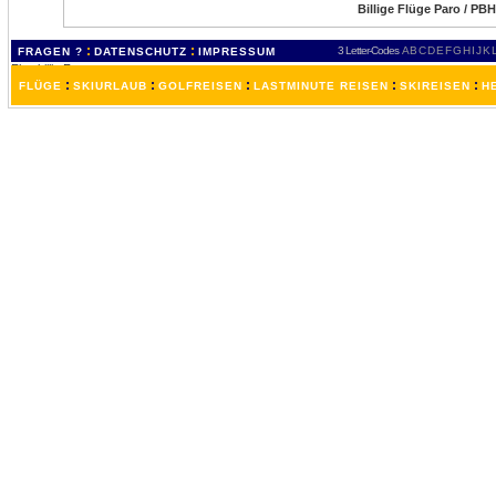
Billige Flüge Paro / PB
:
:
3 Letter-Codes
A
B
C
D
E
F
G
H
I
J
K
FRAGEN ?
DATENSCHUTZ
IMPRESSUM
:
:
:
:
:
FLÜGE
SKIURLAUB
GOLFREISEN
LASTMINUTE REISEN
SKIREISEN
H