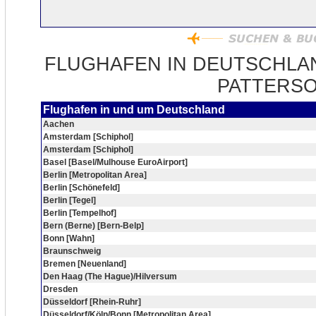
FLUGHAFEN IN DEUTSCHLA
PATTERSO
Flughafen in und um Deutschland
Aachen
Amsterdam [Schiphol]
Amsterdam [Schiphol]
Basel [Basel/Mulhouse EuroAirport]
Berlin [Metropolitan Area]
Berlin [Schönefeld]
Berlin [Tegel]
Berlin [Tempelhof]
Bern (Berne) [Bern-Belp]
Bonn [Wahn]
Braunschweig
Bremen [Neuenland]
Den Haag (The Hague)/Hilversum
Dresden
Düsseldorf [Rhein-Ruhr]
Düsseldorf/Köln/Bonn [Metropolitan Area]