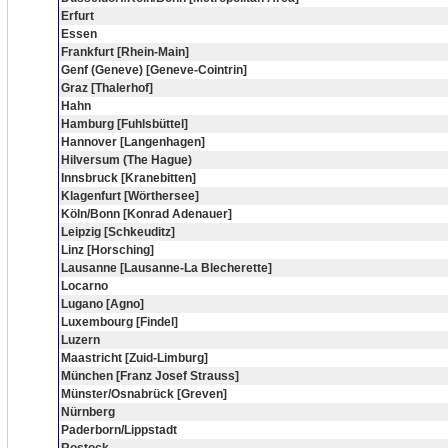
Erfurt
Essen
Frankfurt [Rhein-Main]
Genf (Geneve) [Geneve-Cointrin]
Graz [Thalerhof]
Hahn
Hamburg [Fuhlsbüttel]
Hannover [Langenhagen]
Hilversum (The Hague)
Innsbruck [Kranebitten]
Klagenfurt [Wörthersee]
Köln/Bonn [Konrad Adenauer]
Leipzig [Schkeuditz]
Linz [Horsching]
Lausanne [Lausanne-La Blecherette]
Locarno
Lugano [Agno]
Luxembourg [Findel]
Luzern
Maastricht [Zuid-Limburg]
München [Franz Josef Strauss]
Münster/Osnabrück [Greven]
Nürnberg
Paderborn/Lippstadt