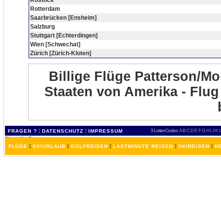
Rostock
Rotterdam
Saarbrücken [Ensheim]
Salzburg
Stuttgart [Echterdingen]
Wien [Schwechat]
Zürich [Zürich-Kloten]
Billige Flüge Patterson/Mo
Staaten von Amerika - Flug
:
:
3 Letter-Codes
A
B
C
D
E
F
G
H
I
J
K
FRAGEN ?
DATENSCHUTZ
IMPRESSUM
:
:
:
:
:
FLÜGE
SKIURLAUB
GOLFREISEN
LASTMINUTE REISEN
SKIREISEN
H