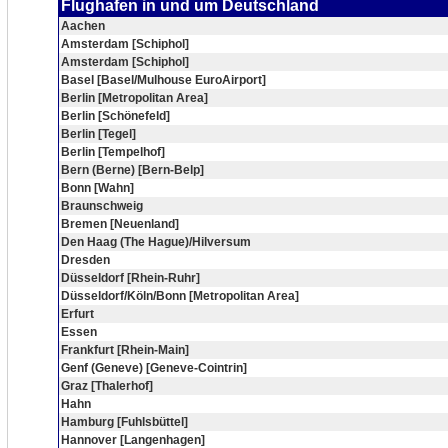
Flughafen in und um Deutschland
Aachen
Amsterdam [Schiphol]
Amsterdam [Schiphol]
Basel [Basel/Mulhouse EuroAirport]
Berlin [Metropolitan Area]
Berlin [Schönefeld]
Berlin [Tegel]
Berlin [Tempelhof]
Bern (Berne) [Bern-Belp]
Bonn [Wahn]
Braunschweig
Bremen [Neuenland]
Den Haag (The Hague)/Hilversum
Dresden
Düsseldorf [Rhein-Ruhr]
Düsseldorf/Köln/Bonn [Metropolitan Area]
Erfurt
Essen
Frankfurt [Rhein-Main]
Genf (Geneve) [Geneve-Cointrin]
Graz [Thalerhof]
Hahn
Hamburg [Fuhlsbüttel]
Hannover [Langenhagen]