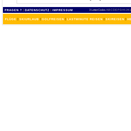
:
:
3 Letter-Codes
A
B
C
D
E
F
G
H
I
J
K
FRAGEN ?
DATENSCHUTZ
IMPRESSUM
:
:
:
:
:
FLÜGE
SKIURLAUB
GOLFREISEN
LASTMINUTE REISEN
SKIREISEN
H