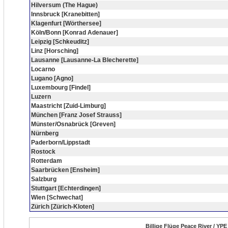
Hilversum (The Hague)
Innsbruck [Kranebitten]
Klagenfurt [Wörthersee]
Köln/Bonn [Konrad Adenauer]
Leipzig [Schkeuditz]
Linz [Horsching]
Lausanne [Lausanne-La Blecherette]
Locarno
Lugano [Agno]
Luxembourg [Findel]
Luzern
Maastricht [Zuid-Limburg]
München [Franz Josef Strauss]
Münster/Osnabrück [Greven]
Nürnberg
Paderborn/Lippstadt
Rostock
Rotterdam
Saarbrücken [Ensheim]
Salzburg
Stuttgart [Echterdingen]
Wien [Schwechat]
Zürich [Zürich-Kloten]
Billige Flüge Peace River / YP