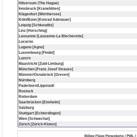
Hilversum (The Hague)
Innsbruck [Kranebitten]
Klagenfurt [Wörthersee]
Köln/Bonn [Konrad Adenauer]
Leipzig [Schkeuditz]
Linz [Horsching]
Lausanne [Lausanne-La Blecherette]
Locarno
Lugano [Agno]
Luxembourg [Findel]
Luzern
Maastricht [Zuid-Limburg]
München [Franz Josef Strauss]
Münster/Osnabrück [Greven]
Nürnberg
Paderborn/Lippstadt
Rostock
Rotterdam
Saarbrücken [Ensheim]
Salzburg
Stuttgart [Echterdingen]
Wien [Schwechat]
Zürich [Zürich-Kloten]
Billige Flüge Perwokerto / PWL /