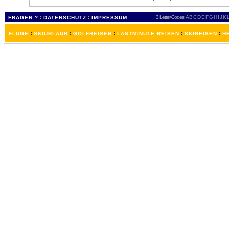
:
:
3 Letter-Codes
A
B
C
D
E
F
G
H
I
J
K
FRAGEN ?
DATENSCHUTZ
IMPRESSUM
:
:
:
:
:
FLÜGE
SKIURLAUB
GOLFREISEN
LASTMINUTE REISEN
SKIREISEN
H