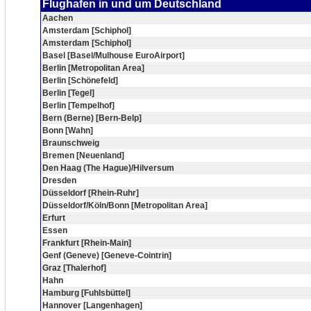
Flughafen in und um Deutschland
Aachen
Amsterdam [Schiphol]
Amsterdam [Schiphol]
Basel [Basel/Mulhouse EuroAirport]
Berlin [Metropolitan Area]
Berlin [Schönefeld]
Berlin [Tegel]
Berlin [Tempelhof]
Bern (Berne) [Bern-Belp]
Bonn [Wahn]
Braunschweig
Bremen [Neuenland]
Den Haag (The Hague)/Hilversum
Dresden
Düsseldorf [Rhein-Ruhr]
Düsseldorf/Köln/Bonn [Metropolitan Area]
Erfurt
Essen
Frankfurt [Rhein-Main]
Genf (Geneve) [Geneve-Cointrin]
Graz [Thalerhof]
Hahn
Hamburg [Fuhlsbüttel]
Hannover [Langenhagen]