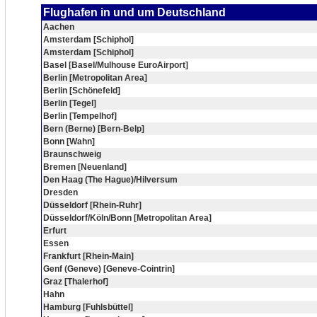
Flughafen in und um Deutschland
Aachen
Amsterdam [Schiphol]
Amsterdam [Schiphol]
Basel [Basel/Mulhouse EuroAirport]
Berlin [Metropolitan Area]
Berlin [Schönefeld]
Berlin [Tegel]
Berlin [Tempelhof]
Bern (Berne) [Bern-Belp]
Bonn [Wahn]
Braunschweig
Bremen [Neuenland]
Den Haag (The Hague)/Hilversum
Dresden
Düsseldorf [Rhein-Ruhr]
Düsseldorf/Köln/Bonn [Metropolitan Area]
Erfurt
Essen
Frankfurt [Rhein-Main]
Genf (Geneve) [Geneve-Cointrin]
Graz [Thalerhof]
Hahn
Hamburg [Fuhlsbüttel]