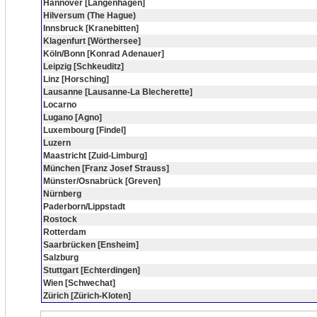
Hannover [Langenhagen]
Hilversum (The Hague)
Innsbruck [Kranebitten]
Klagenfurt [Wörthersee]
Köln/Bonn [Konrad Adenauer]
Leipzig [Schkeuditz]
Linz [Horsching]
Lausanne [Lausanne-La Blecherette]
Locarno
Lugano [Agno]
Luxembourg [Findel]
Luzern
Maastricht [Zuid-Limburg]
München [Franz Josef Strauss]
Münster/Osnabrück [Greven]
Nürnberg
Paderborn/Lippstadt
Rostock
Rotterdam
Saarbrücken [Ensheim]
Salzburg
Stuttgart [Echterdingen]
Wien [Schwechat]
Zürich [Zürich-Kloten]