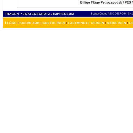
Billige Flüge Petrozavodsk / PES 
:
:
3 Letter-Codes
A
B
C
D
E
F
G
H
I
J
K
FRAGEN ?
DATENSCHUTZ
IMPRESSUM
:
:
:
:
:
FLÜGE
SKIURLAUB
GOLFREISEN
LASTMINUTE REISEN
SKIREISEN
H