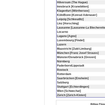
Hilversum (The Hague)
Innsbruck [Kranebitten]
Klagenfurt [Wörthersee]
Köln/Bonn [Konrad Adenauer]
Leipzig [Schkeuditz]
Linz [Horsching]
Lausanne [Lausanne-La Blecherette
Locarno
Lugano [Agno]
Luxembourg [Findel]
Luzern
Maastricht [Zuid-Limburg]
München [Franz Josef Strauss]
Münster/Osnabrück [Greven]
Nürnberg
Paderborn/Lippstadt
Rostock
Rotterdam
Saarbrücken [Ensheim]
Salzburg
Stuttgart [Echterdingen]
Wien [Schwechat]
Zürich [Zürich-Kloten]
Billige Flü