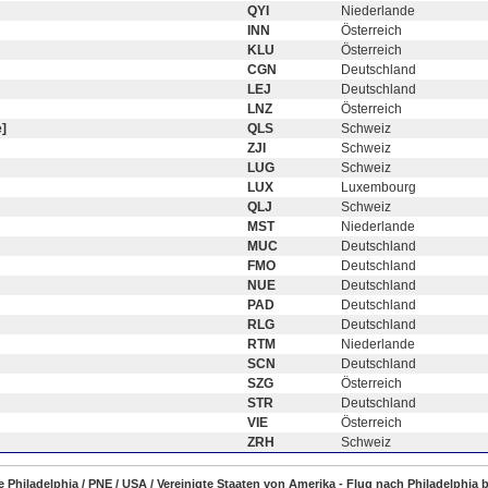
QYI
Niederlande
INN
Österreich
KLU
Österreich
CGN
Deutschland
LEJ
Deutschland
LNZ
Österreich
]
QLS
Schweiz
ZJI
Schweiz
LUG
Schweiz
LUX
Luxembourg
QLJ
Schweiz
MST
Niederlande
MUC
Deutschland
FMO
Deutschland
NUE
Deutschland
PAD
Deutschland
RLG
Deutschland
RTM
Niederlande
SCN
Deutschland
SZG
Österreich
STR
Deutschland
VIE
Österreich
ZRH
Schweiz
ge Philadelphia / PNE / USA / Vereinigte Staaten von Amerika - Flug nach Philadelphia b