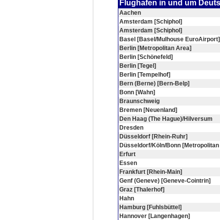
Flughafen in und um Deut
Aachen
Amsterdam [Schiphol]
Amsterdam [Schiphol]
Basel [Basel/Mulhouse EuroAirport]
Berlin [Metropolitan Area]
Berlin [Schönefeld]
Berlin [Tegel]
Berlin [Tempelhof]
Bern (Berne) [Bern-Belp]
Bonn [Wahn]
Braunschweig
Bremen [Neuenland]
Den Haag (The Hague)/Hilversum
Dresden
Düsseldorf [Rhein-Ruhr]
Düsseldorf/Köln/Bonn [Metropolitan
Erfurt
Essen
Frankfurt [Rhein-Main]
Genf (Geneve) [Geneve-Cointrin]
Graz [Thalerhof]
Hahn
Hamburg [Fuhlsbüttel]
Hannover [Langenhagen]