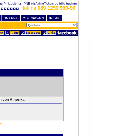
ug Philadelphia - PNE mit AirlineTickets.de billig buchen.
Hotline
089 1250 960-99
HOTELS
MIETWAGEN
INFOS
en von Amerika