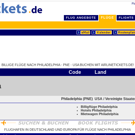
Fl
FLÜGE
FLUG ANGEBOTE
FLIGHTS
BILLIGE FLÜGE NACH PHILADELPHIA - PNE - USA BUCHEN MIT AIRLINETICKETS.DE!
Code
Land
a
Philadelphia (PNE)
USA / Vereinigte Staat
Billigflüge Philadelphia
Hotels Philadelphia
Mietwagen Philadelphia
FLUGHAFEN IN DEUTSCHLAND UND EUROPA FÜR FLÜGE NACH PHILADELPHIA