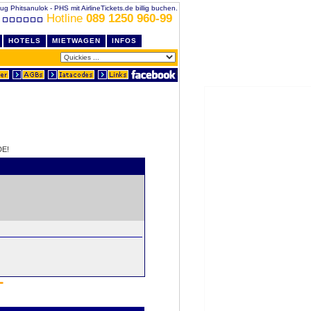
lug Phitsanulok - PHS mit AirlineTickets.de billig buchen.
Hotline
089 1250 960-99
HOTELS
MIETWAGEN
INFOS
DE!