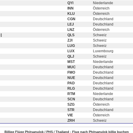
QYI
Niederlande
INN
Österreich
KLU
Österreich
CGN
Deutschland
LEJ
Deutschland
LNZ
Österreich
]
QLS
Schweiz
ZJI
Schweiz
LUG
Schweiz
LUX
Luxembourg
QLJ
Schweiz
MST
Niederlande
MUC
Deutschland
FMO
Deutschland
NUE
Deutschland
PAD
Deutschland
RLG
Deutschland
RTM
Niederlande
SCN
Deutschland
SZG
Österreich
STR
Deutschland
VIE
Österreich
ZRH
Schweiz
Billige Flüge Phitsanulok / PHS / Thailand - Flug nach Phitsanulok billig buchen