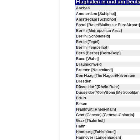
Flughafen in und um Deut
Aachen
Amsterdam [Schiphol]
Amsterdam [Schiphol]
Basel [Basel/Mulhouse EuroAirport]
Berlin [Metropolitan Area]
Berlin [Schönefeld]
Berlin [Tegel]
Berlin [Tempelhof]
Bern (Berne) [Bern-Belp]
Bonn [Wahn]
Braunschweig
Bremen [Neuenland]
Den Haag (The Hague)/Hilversum
Dresden
Düsseldorf [Rhein-Ruhr]
Düsseldorf/Köln/Bonn [Metropolitan
Erfurt
Essen
Frankfurt [Rhein-Main]
Genf (Geneve) [Geneve-Cointrin]
Graz [Thalerhof]
Hahn
Hamburg [Fuhlsbüttel]
Hannover [Langenhagen]