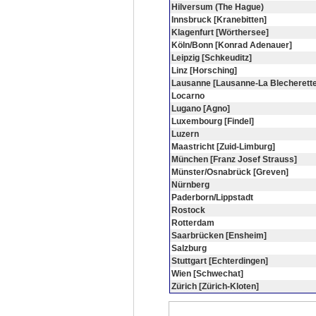
Hilversum (The Hague)
Innsbruck [Kranebitten]
Klagenfurt [Wörthersee]
Köln/Bonn [Konrad Adenauer]
Leipzig [Schkeuditz]
Linz [Horsching]
Lausanne [Lausanne-La Blecherette
Locarno
Lugano [Agno]
Luxembourg [Findel]
Luzern
Maastricht [Zuid-Limburg]
München [Franz Josef Strauss]
Münster/Osnabrück [Greven]
Nürnberg
Paderborn/Lippstadt
Rostock
Rotterdam
Saarbrücken [Ensheim]
Salzburg
Stuttgart [Echterdingen]
Wien [Schwechat]
Zürich [Zürich-Kloten]