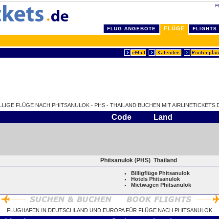
F
FLÜGE
FLUG ANGEBOTE
FLIGHTS
LLIGE FLÜGE NACH PHITSANULOK - PHS - THAILAND BUCHEN MIT AIRLINETICKETS.
Code
Land
Phitsanulok (PHS)
Thailand
Billigflüge Phitsanulok
Hotels Phitsanulok
Mietwagen Phitsanulok
FLUGHAFEN IN DEUTSCHLAND UND EUROPA FÜR FLÜGE NACH PHITSANULOK