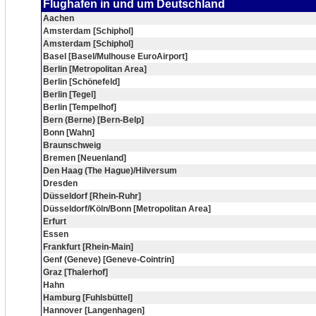
Flughafen in und um Deutschland
Aachen
Amsterdam [Schiphol]
Amsterdam [Schiphol]
Basel [Basel/Mulhouse EuroAirport]
Berlin [Metropolitan Area]
Berlin [Schönefeld]
Berlin [Tegel]
Berlin [Tempelhof]
Bern (Berne) [Bern-Belp]
Bonn [Wahn]
Braunschweig
Bremen [Neuenland]
Den Haag (The Hague)/Hilversum
Dresden
Düsseldorf [Rhein-Ruhr]
Düsseldorf/Köln/Bonn [Metropolitan Area]
Erfurt
Essen
Frankfurt [Rhein-Main]
Genf (Geneve) [Geneve-Cointrin]
Graz [Thalerhof]
Hahn
Hamburg [Fuhlsbüttel]
Hannover [Langenhagen]