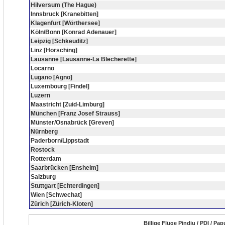
Hilversum (The Hague)
Innsbruck [Kranebitten]
Klagenfurt [Wörthersee]
Köln/Bonn [Konrad Adenauer]
Leipzig [Schkeuditz]
Linz [Horsching]
Lausanne [Lausanne-La Blecherette]
Locarno
Lugano [Agno]
Luxembourg [Findel]
Luzern
Maastricht [Zuid-Limburg]
München [Franz Josef Strauss]
Münster/Osnabrück [Greven]
Nürnberg
Paderborn/Lippstadt
Rostock
Rotterdam
Saarbrücken [Ensheim]
Salzburg
Stuttgart [Echterdingen]
Wien [Schwechat]
Zürich [Zürich-Kloten]
Billige Flüge Pindiu / PDI / P