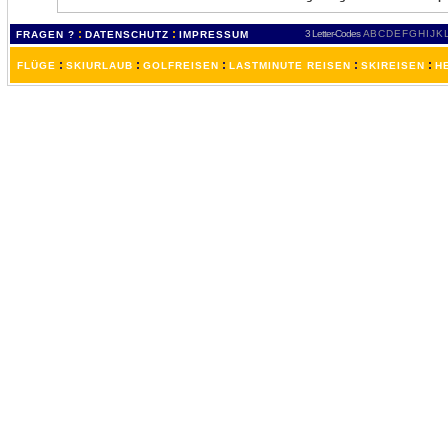
:
:
3 Letter-Codes
A
B
C
D
E
F
G
H
I
J
K
FRAGEN ?
DATENSCHUTZ
IMPRESSUM
:
:
:
:
:
FLÜGE
SKIURLAUB
GOLFREISEN
LASTMINUTE REISEN
SKIREISEN
H