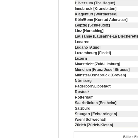
Hilversum (The Hague)
Innsbruck [Kranebitten]
Klagenfurt [Wörthersee]
Köln/Bonn [Konrad Adenauer]
Leipzig [Schkeuditz]
Linz [Horsching]
Lausanne [Lausanne-La Blecherette
Locarno
Lugano [Agno]
Luxembourg [Findel]
Luzern
Maastricht [Zuid-Limburg]
München [Franz Josef Strauss]
Münster/Osnabrück [Greven]
Nürnberg
Paderborn/Lippstadt
Rostock
Rotterdam
Saarbrücken [Ensheim]
Salzburg
Stuttgart [Echterdingen]
Wien [Schwechat]
Zürich [Zürich-Kloten]
Billige F