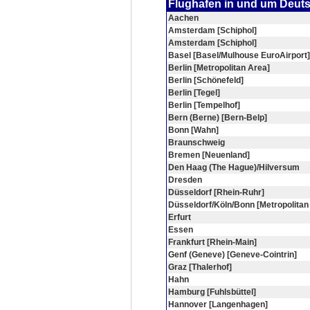
Flughafen in und um Deut
Aachen
Amsterdam [Schiphol]
Amsterdam [Schiphol]
Basel [Basel/Mulhouse EuroAirport]
Berlin [Metropolitan Area]
Berlin [Schönefeld]
Berlin [Tegel]
Berlin [Tempelhof]
Bern (Berne) [Bern-Belp]
Bonn [Wahn]
Braunschweig
Bremen [Neuenland]
Den Haag (The Hague)/Hilversum
Dresden
Düsseldorf [Rhein-Ruhr]
Düsseldorf/Köln/Bonn [Metropolitan
Erfurt
Essen
Frankfurt [Rhein-Main]
Genf (Geneve) [Geneve-Cointrin]
Graz [Thalerhof]
Hahn
Hamburg [Fuhlsbüttel]
Hannover [Langenhagen]