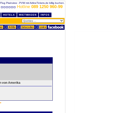
Flug Plainview - PVW mit AirlineTickets.de billig buchen.
Hotline
089 1250 960-99
HOTELS
MIETWAGEN
INFOS
en von Amerika