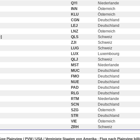
QYI
Niederlande
INN
Österreich
KLU
Österreich
CGN
Deutschland
LEJ
Deutschland
LNZ
Österreich
]
QLS
Schweiz
ZJI
Schweiz
LUG
Schweiz
LUX
Luxembourg
QLJ
Schweiz
MST
Niederlande
MUC
Deutschland
FMO
Deutschland
NUE
Deutschland
PAD
Deutschland
RLG
Deutschland
RTM
Niederlande
SCN
Deutschland
SZG
Österreich
STR
Deutschland
VIE
Österreich
ZRH
Schweiz
lüge Plainview / PVW / USA / Vereinigte Staaten von Amerika - Flug nach Plainview bil