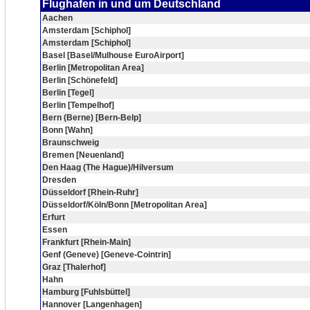
Flughafen in und um Deutschland
Aachen
Amsterdam [Schiphol]
Amsterdam [Schiphol]
Basel [Basel/Mulhouse EuroAirport]
Berlin [Metropolitan Area]
Berlin [Schönefeld]
Berlin [Tegel]
Berlin [Tempelhof]
Bern (Berne) [Bern-Belp]
Bonn [Wahn]
Braunschweig
Bremen [Neuenland]
Den Haag (The Hague)/Hilversum
Dresden
Düsseldorf [Rhein-Ruhr]
Düsseldorf/Köln/Bonn [Metropolitan Area]
Erfurt
Essen
Frankfurt [Rhein-Main]
Genf (Geneve) [Geneve-Cointrin]
Graz [Thalerhof]
Hahn
Hamburg [Fuhlsbüttel]
Hannover [Langenhagen]