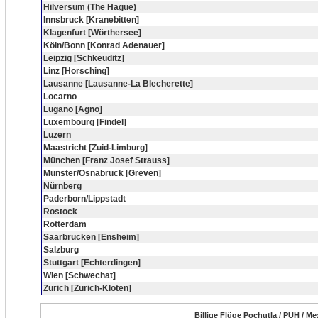
Hilversum (The Hague)
Innsbruck [Kranebitten]
Klagenfurt [Wörthersee]
Köln/Bonn [Konrad Adenauer]
Leipzig [Schkeuditz]
Linz [Horsching]
Lausanne [Lausanne-La Blecherette]
Locarno
Lugano [Agno]
Luxembourg [Findel]
Luzern
Maastricht [Zuid-Limburg]
München [Franz Josef Strauss]
Münster/Osnabrück [Greven]
Nürnberg
Paderborn/Lippstadt
Rostock
Rotterdam
Saarbrücken [Ensheim]
Salzburg
Stuttgart [Echterdingen]
Wien [Schwechat]
Zürich [Zürich-Kloten]
Billige Flüge Pochutla / PUH / Me