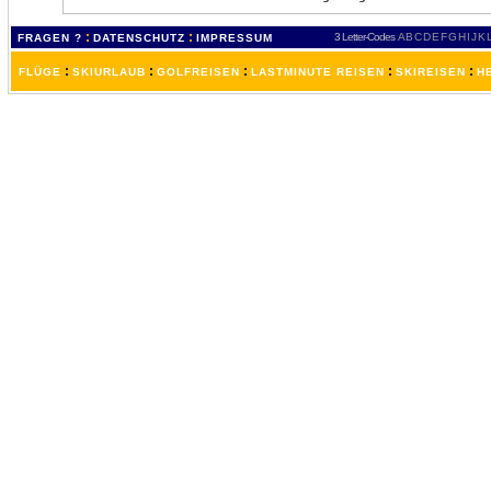
:
:
3 Letter-Codes
A
B
C
D
E
F
G
H
I
J
K
FRAGEN ?
DATENSCHUTZ
IMPRESSUM
:
:
:
:
:
FLÜGE
SKIURLAUB
GOLFREISEN
LASTMINUTE REISEN
SKIREISEN
H