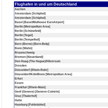
Flughafen in und um Deutschland
Aachen
Amsterdam [Schiphol]
Amsterdam [Schiphol]
Basel [Basel/Mulhouse EuroAirport]
Berlin [Metropolitan Area]
Berlin [Schönefeld]
Berlin [Tegel]
Berlin [Tempelhof]
Bern (Berne) [Bern-Belp]
Bonn [Wahn]
Braunschweig
Bremen [Neuenland]
Den Haag (The Hague)/Hilversum
Dresden
Düsseldorf [Rhein-Ruhr]
Düsseldorf/Köln/Bonn [Metropolitan Area]
Erfurt
Essen
Frankfurt [Rhein-Main]
Genf (Geneve) [Geneve-Cointrin]
Graz [Thalerhof]
Hahn
Hamburg [Fuhlsbüttel]