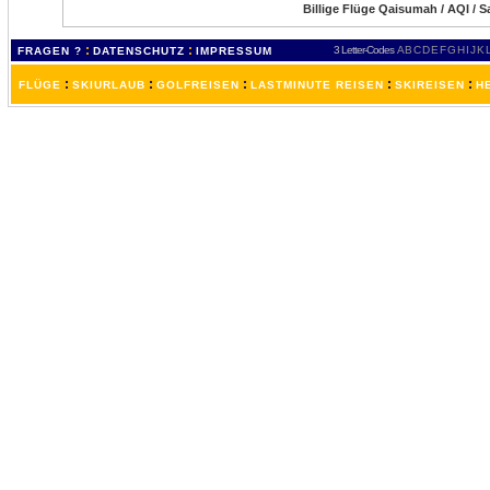
Billige Flüge Qaisumah / AQI / 
:
:
3 Letter-Codes
A
B
C
D
E
F
G
H
I
J
K
FRAGEN ?
DATENSCHUTZ
IMPRESSUM
:
:
:
:
:
FLÜGE
SKIURLAUB
GOLFREISEN
LASTMINUTE REISEN
SKIREISEN
H