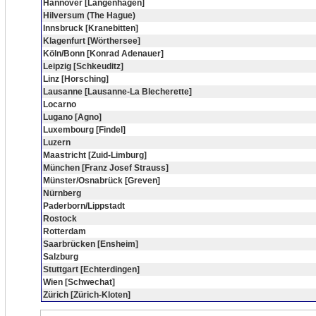
Hannover [Langenhagen]
Hilversum (The Hague)
Innsbruck [Kranebitten]
Klagenfurt [Wörthersee]
Köln/Bonn [Konrad Adenauer]
Leipzig [Schkeuditz]
Linz [Horsching]
Lausanne [Lausanne-La Blecherette]
Locarno
Lugano [Agno]
Luxembourg [Findel]
Luzern
Maastricht [Zuid-Limburg]
München [Franz Josef Strauss]
Münster/Osnabrück [Greven]
Nürnberg
Paderborn/Lippstadt
Rostock
Rotterdam
Saarbrücken [Ensheim]
Salzburg
Stuttgart [Echterdingen]
Wien [Schwechat]
Zürich [Zürich-Kloten]