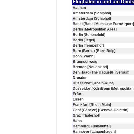
Flughafen in und um Deut
Aachen
Amsterdam [Schiphol]
Amsterdam [Schiphol]
Basel [Basel/Mulhouse EuroAirport]
Berlin [Metropolitan Area]
Berlin [Schönefeld]
Berlin [Tegel]
Berlin [Tempelhof]
Bern (Berne) [Bern-Belp]
Bonn [Wahn]
Braunschweig
Bremen [Neuenland]
Den Haag (The Hague)/Hilversum
Dresden
Düsseldorf [Rhein-Ruhr]
Düsseldorf/Köln/Bonn [Metropolitan
Erfurt
Essen
Frankfurt [Rhein-Main]
Genf (Geneve) [Geneve-Cointrin]
Graz [Thalerhof]
Hahn
Hamburg [Fuhlsbüttel]
Hannover [Langenhagen]