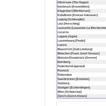
Hilversum (The Hague)
Innsbruck [Kranebitten]
Klagenfurt [Wörthersee]
Köln/Bonn [Konrad Adenauer]
Leipzig [Schkeuditz]
Linz [Horsching]
Lausanne [Lausanne-La Blecherette
Locarno
Lugano [Agno]
Luxembourg [Findel]
Luzern
Maastricht [Zuid-Limburg]
München [Franz Josef Strauss]
Münster/Osnabrück [Greven]
Nürnberg
Paderborn/Lippstadt
Rostock
Rotterdam
Saarbrücken [Ensheim]
Salzburg
Stuttgart [Echterdingen]
Wien [Schwechat]
Zürich [Zürich-Kloten]