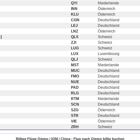
QYI
Niederlande
INN
Österreich
KLU
Österreich
CGN
Deutschland
LEJ
Deutschland
LNZ
Österreich
]
QLS
Schweiz
ZJI
Schweiz
LUG
Schweiz
LUX
Luxembourg
QLJ
Schweiz
MST
Niederlande
MUC
Deutschland
FMO
Deutschland
NUE
Deutschland
PAD
Deutschland
RLG
Deutschland
RTM
Niederlande
SCN
Deutschland
SZG
Österreich
STR
Deutschland
VIE
Österreich
ZRH
Schweiz
Billige Flüge Qiemo / IQM / China - Flug nach Qiemo billig buchen