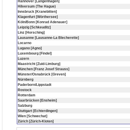
Hannover [Langenhagen]
Hilversum (The Hague)
Innsbruck [Kranebitten]
Klagenfurt [Wörthersee]
Köln/Bonn [Konrad Adenauer]
Leipzig [Schkeuditz]
Linz [Horsching]
Lausanne [Lausanne-La Blecherette]
Locarno
Lugano [Agno]
Luxembourg [Findel]
Luzern
Maastricht [Zuid-Limburg]
München [Franz Josef Strauss]
Münster/Osnabrück [Greven]
Nürnberg
Paderborn/Lippstadt
Rostock
Rotterdam
Saarbrücken [Ensheim]
Salzburg
Stuttgart [Echterdingen]
Wien [Schwechat]
Zürich [Zürich-Kloten]