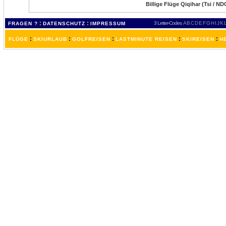
Billige Flüge Qiqihar (Tsi / ND
:
:
3 Letter-Codes
A
B
C
D
E
F
G
H
I
J
K
FRAGEN ?
DATENSCHUTZ
IMPRESSUM
:
:
:
:
:
FLÜGE
SKIURLAUB
GOLFREISEN
LASTMINUTE REISEN
SKIREISEN
H