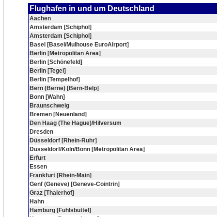
Flughafen in und um Deutschland
Aachen
Amsterdam [Schiphol]
Amsterdam [Schiphol]
Basel [Basel/Mulhouse EuroAirport]
Berlin [Metropolitan Area]
Berlin [Schönefeld]
Berlin [Tegel]
Berlin [Tempelhof]
Bern (Berne) [Bern-Belp]
Bonn [Wahn]
Braunschweig
Bremen [Neuenland]
Den Haag (The Hague)/Hilversum
Dresden
Düsseldorf [Rhein-Ruhr]
Düsseldorf/Köln/Bonn [Metropolitan Area]
Erfurt
Essen
Frankfurt [Rhein-Main]
Genf (Geneve) [Geneve-Cointrin]
Graz [Thalerhof]
Hahn
Hamburg [Fuhlsbüttel]