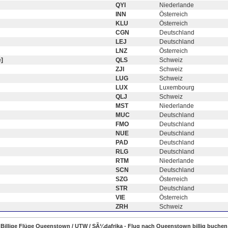
QYI
Niederlande
INN
Österreich
KLU
Österreich
CGN
Deutschland
LEJ
Deutschland
LNZ
Österreich
]
QLS
Schweiz
ZJI
Schweiz
LUG
Schweiz
LUX
Luxembourg
QLJ
Schweiz
MST
Niederlande
MUC
Deutschland
FMO
Deutschland
NUE
Deutschland
PAD
Deutschland
RLG
Deutschland
RTM
Niederlande
SCN
Deutschland
SZG
Österreich
STR
Deutschland
VIE
Österreich
ZRH
Schweiz
Billige Flüge Queenstown / UTW / SÃ¼dafrika - Flug nach Queenstown billig buchen