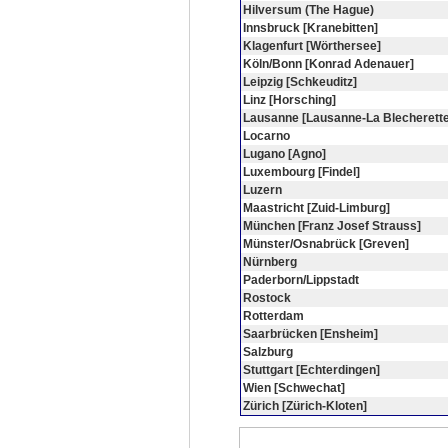
Hilversum (The Hague)
Innsbruck [Kranebitten]
Klagenfurt [Wörthersee]
Köln/Bonn [Konrad Adenauer]
Leipzig [Schkeuditz]
Linz [Horsching]
Lausanne [Lausanne-La Blecherette
Locarno
Lugano [Agno]
Luxembourg [Findel]
Luzern
Maastricht [Zuid-Limburg]
München [Franz Josef Strauss]
Münster/Osnabrück [Greven]
Nürnberg
Paderborn/Lippstadt
Rostock
Rotterdam
Saarbrücken [Ensheim]
Salzburg
Stuttgart [Echterdingen]
Wien [Schwechat]
Zürich [Zürich-Kloten]