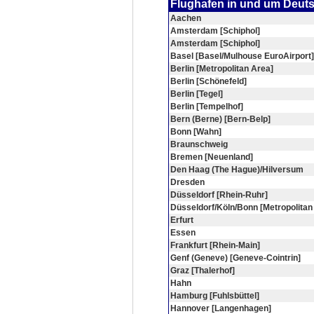
Flughafen in und um Deut
Aachen
Amsterdam [Schiphol]
Amsterdam [Schiphol]
Basel [Basel/Mulhouse EuroAirport]
Berlin [Metropolitan Area]
Berlin [Schönefeld]
Berlin [Tegel]
Berlin [Tempelhof]
Bern (Berne) [Bern-Belp]
Bonn [Wahn]
Braunschweig
Bremen [Neuenland]
Den Haag (The Hague)/Hilversum
Dresden
Düsseldorf [Rhein-Ruhr]
Düsseldorf/Köln/Bonn [Metropolitan
Erfurt
Essen
Frankfurt [Rhein-Main]
Genf (Geneve) [Geneve-Cointrin]
Graz [Thalerhof]
Hahn
Hamburg [Fuhlsbüttel]
Hannover [Langenhagen]