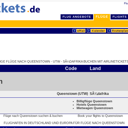
Flu
FLÜGE
FLUG ANGEBOTE
FLIGHTS
LIGE FLÜGE NACH QUEENSTOWN - UTW - SÃ¼DAFRIKA BUCHEN MIT AIRLINETICKETS
Code
Land
n
Queenstown (UTW)
SÃ¼dafrika
Billigflüge Queenstown
Hotels Queenstown
Mietwagen Queenstown
FLUGHAFEN IN DEUTSCHLAND UND EUROPA FÜR FLÜGE NACH QUEENSTOWN