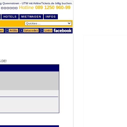
g Queenstown - UTW mit AirlineTickets.de billig buchen.
Hotline
089 1250 960-99
HOTELS
MIETWAGEN
INFOS
.DE!