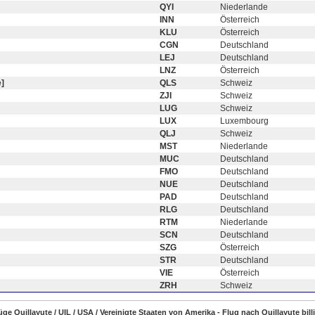
QYI
Niederlande
INN
Österreich
KLU
Österreich
CGN
Deutschland
LEJ
Deutschland
LNZ
Österreich
]
QLS
Schweiz
ZJI
Schweiz
LUG
Schweiz
LUX
Luxembourg
QLJ
Schweiz
MST
Niederlande
MUC
Deutschland
FMO
Deutschland
NUE
Deutschland
PAD
Deutschland
RLG
Deutschland
RTM
Niederlande
SCN
Deutschland
SZG
Österreich
STR
Deutschland
VIE
Österreich
ZRH
Schweiz
lüge Quillayute / UIL / USA / Vereinigte Staaten von Amerika - Flug nach Quillayute bil