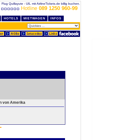
Flug Quillayute - UIL mit AirlineTickets.de billig buchen.
Hotline
089 1250 960-99
HOTELS
MIETWAGEN
INFOS
en von Amerika