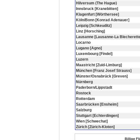
Hilversum (The Hague)
Innsbruck [Kranebitten]
Klagenfurt [Wörthersee]
Köln/Bonn [Konrad Adenauer]
Leipzig [Schkeuditz]
Linz [Horsching]
Lausanne [Lausanne-La Blecherette
Locarno
Lugano [Agno]
Luxembourg [Findel]
Luzern
Maastricht [Zuid-Limburg]
München [Franz Josef Strauss]
Münster/Osnabrück [Greven]
Nürnberg
Paderborn/Lippstadt
Rostock
Rotterdam
Saarbrücken [Ensheim]
Salzburg
Stuttgart [Echterdingen]
Wien [Schwechat]
Zürich [Zürich-Kloten]
Billige F