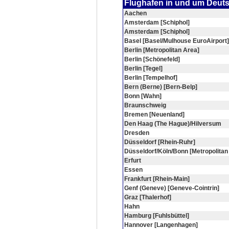
Flughafen in und um Deut
Aachen
Amsterdam [Schiphol]
Amsterdam [Schiphol]
Basel [Basel/Mulhouse EuroAirport]
Berlin [Metropolitan Area]
Berlin [Schönefeld]
Berlin [Tegel]
Berlin [Tempelhof]
Bern (Berne) [Bern-Belp]
Bonn [Wahn]
Braunschweig
Bremen [Neuenland]
Den Haag (The Hague)/Hilversum
Dresden
Düsseldorf [Rhein-Ruhr]
Düsseldorf/Köln/Bonn [Metropolitan
Erfurt
Essen
Frankfurt [Rhein-Main]
Genf (Geneve) [Geneve-Cointrin]
Graz [Thalerhof]
Hahn
Hamburg [Fuhlsbüttel]
Hannover [Langenhagen]