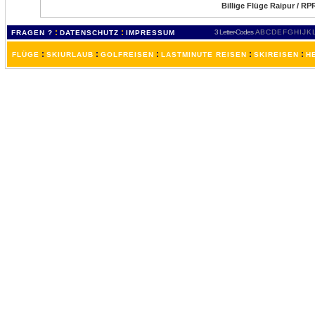
Billige Flüge Raipur / RP
:
:
3 Letter-Codes
A
B
C
D
E
F
G
H
I
J
K
FRAGEN ?
DATENSCHUTZ
IMPRESSUM
:
:
:
:
:
FLÜGE
SKIURLAUB
GOLFREISEN
LASTMINUTE REISEN
SKIREISEN
H