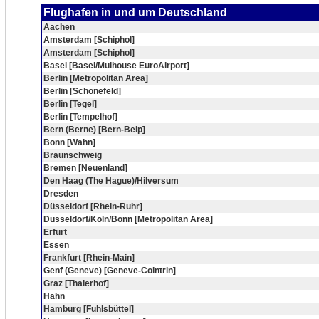
Flughafen in und um Deutschland
Aachen
Amsterdam [Schiphol]
Amsterdam [Schiphol]
Basel [Basel/Mulhouse EuroAirport]
Berlin [Metropolitan Area]
Berlin [Schönefeld]
Berlin [Tegel]
Berlin [Tempelhof]
Bern (Berne) [Bern-Belp]
Bonn [Wahn]
Braunschweig
Bremen [Neuenland]
Den Haag (The Hague)/Hilversum
Dresden
Düsseldorf [Rhein-Ruhr]
Düsseldorf/Köln/Bonn [Metropolitan Area]
Erfurt
Essen
Frankfurt [Rhein-Main]
Genf (Geneve) [Geneve-Cointrin]
Graz [Thalerhof]
Hahn
Hamburg [Fuhlsbüttel]