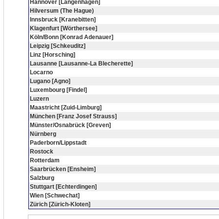
Hannover [Langenhagen]
Hilversum (The Hague)
Innsbruck [Kranebitten]
Klagenfurt [Wörthersee]
Köln/Bonn [Konrad Adenauer]
Leipzig [Schkeuditz]
Linz [Horsching]
Lausanne [Lausanne-La Blecherette]
Locarno
Lugano [Agno]
Luxembourg [Findel]
Luzern
Maastricht [Zuid-Limburg]
München [Franz Josef Strauss]
Münster/Osnabrück [Greven]
Nürnberg
Paderborn/Lippstadt
Rostock
Rotterdam
Saarbrücken [Ensheim]
Salzburg
Stuttgart [Echterdingen]
Wien [Schwechat]
Zürich [Zürich-Kloten]