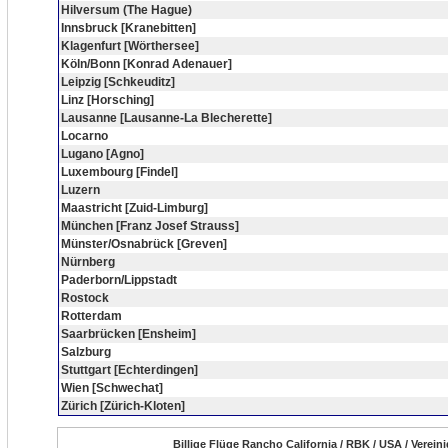
Hilversum (The Hague)
Innsbruck [Kranebitten]
Klagenfurt [Wörthersee]
Köln/Bonn [Konrad Adenauer]
Leipzig [Schkeuditz]
Linz [Horsching]
Lausanne [Lausanne-La Blecherette]
Locarno
Lugano [Agno]
Luxembourg [Findel]
Luzern
Maastricht [Zuid-Limburg]
München [Franz Josef Strauss]
Münster/Osnabrück [Greven]
Nürnberg
Paderborn/Lippstadt
Rostock
Rotterdam
Saarbrücken [Ensheim]
Salzburg
Stuttgart [Echterdingen]
Wien [Schwechat]
Zürich [Zürich-Kloten]
Billige Flüge Rancho California / RBK / USA / Verein