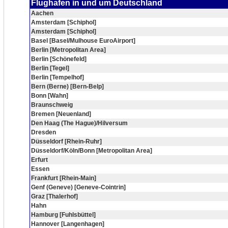
Flughafen in und um Deutschland
Aachen
Amsterdam [Schiphol]
Amsterdam [Schiphol]
Basel [Basel/Mulhouse EuroAirport]
Berlin [Metropolitan Area]
Berlin [Schönefeld]
Berlin [Tegel]
Berlin [Tempelhof]
Bern (Berne) [Bern-Belp]
Bonn [Wahn]
Braunschweig
Bremen [Neuenland]
Den Haag (The Hague)/Hilversum
Dresden
Düsseldorf [Rhein-Ruhr]
Düsseldorf/Köln/Bonn [Metropolitan Area]
Erfurt
Essen
Frankfurt [Rhein-Main]
Genf (Geneve) [Geneve-Cointrin]
Graz [Thalerhof]
Hahn
Hamburg [Fuhlsbüttel]
Hannover [Langenhagen]