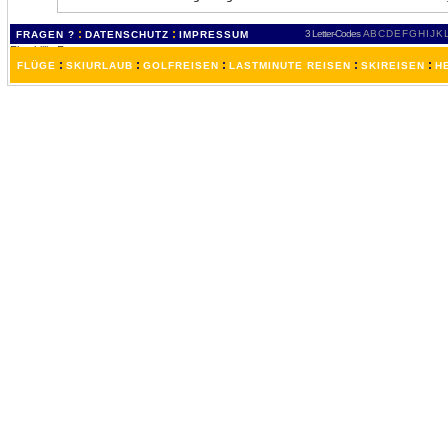
:
:
3 Letter-Codes
A
B
C
D
E
F
G
H
I
J
K
FRAGEN ?
DATENSCHUTZ
IMPRESSUM
:
:
:
:
:
FLÜGE
SKIURLAUB
GOLFREISEN
LASTMINUTE REISEN
SKIREISEN
H