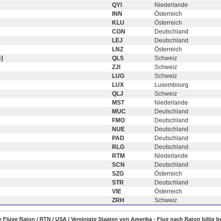
QYI
Niederlande
INN
Österreich
KLU
Österreich
CGN
Deutschland
LEJ
Deutschland
LNZ
Österreich
]
QLS
Schweiz
ZJI
Schweiz
LUG
Schweiz
LUX
Luxembourg
QLJ
Schweiz
MST
Niederlande
MUC
Deutschland
FMO
Deutschland
NUE
Deutschland
PAD
Deutschland
RLG
Deutschland
RTM
Niederlande
SCN
Deutschland
SZG
Österreich
STR
Deutschland
VIE
Österreich
ZRH
Schweiz
ge Flüge Raton / RTN / USA / Vereinigte Staaten von Amerika - Flug nach Raton billig 