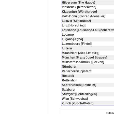
Hilversum (The Hague)
Innsbruck [Kranebitten]
Klagenfurt [Wörthersee]
Köln/Bonn [Konrad Adenauer]
Leipzig [Schkeuditz]
Linz [Horsching]
Lausanne [Lausanne-La Blecherette
Locarno
Lugano [Agno]
Luxembourg [Findel]
Luzern
Maastricht [Zuid-Limburg]
München [Franz Josef Strauss]
Münster/Osnabrück [Greven]
Nürnberg
Paderborn/Lippstadt
Rostock
Rotterdam
Saarbrücken [Ensheim]
Salzburg
Stuttgart [Echterdingen]
Wien [Schwechat]
Zürich [Zürich-Kloten]
Billi