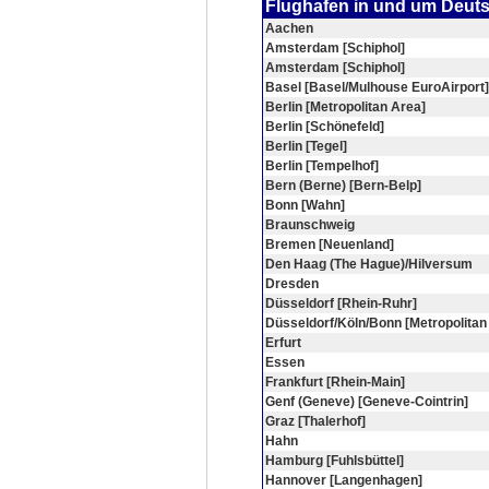
Flughafen in und um Deut
Aachen
Amsterdam [Schiphol]
Amsterdam [Schiphol]
Basel [Basel/Mulhouse EuroAirport]
Berlin [Metropolitan Area]
Berlin [Schönefeld]
Berlin [Tegel]
Berlin [Tempelhof]
Bern (Berne) [Bern-Belp]
Bonn [Wahn]
Braunschweig
Bremen [Neuenland]
Den Haag (The Hague)/Hilversum
Dresden
Düsseldorf [Rhein-Ruhr]
Düsseldorf/Köln/Bonn [Metropolitan
Erfurt
Essen
Frankfurt [Rhein-Main]
Genf (Geneve) [Geneve-Cointrin]
Graz [Thalerhof]
Hahn
Hamburg [Fuhlsbüttel]
Hannover [Langenhagen]