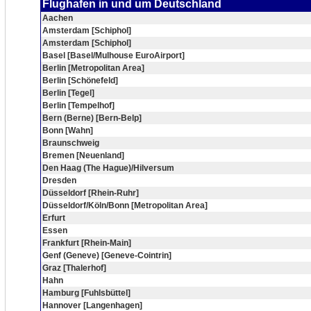
Flughafen in und um Deutschland
Aachen
Amsterdam [Schiphol]
Amsterdam [Schiphol]
Basel [Basel/Mulhouse EuroAirport]
Berlin [Metropolitan Area]
Berlin [Schönefeld]
Berlin [Tegel]
Berlin [Tempelhof]
Bern (Berne) [Bern-Belp]
Bonn [Wahn]
Braunschweig
Bremen [Neuenland]
Den Haag (The Hague)/Hilversum
Dresden
Düsseldorf [Rhein-Ruhr]
Düsseldorf/Köln/Bonn [Metropolitan Area]
Erfurt
Essen
Frankfurt [Rhein-Main]
Genf (Geneve) [Geneve-Cointrin]
Graz [Thalerhof]
Hahn
Hamburg [Fuhlsbüttel]
Hannover [Langenhagen]