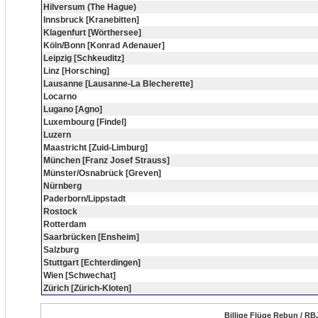
Hilversum (The Hague)
Innsbruck [Kranebitten]
Klagenfurt [Wörthersee]
Köln/Bonn [Konrad Adenauer]
Leipzig [Schkeuditz]
Linz [Horsching]
Lausanne [Lausanne-La Blecherette]
Locarno
Lugano [Agno]
Luxembourg [Findel]
Luzern
Maastricht [Zuid-Limburg]
München [Franz Josef Strauss]
Münster/Osnabrück [Greven]
Nürnberg
Paderborn/Lippstadt
Rostock
Rotterdam
Saarbrücken [Ensheim]
Salzburg
Stuttgart [Echterdingen]
Wien [Schwechat]
Zürich [Zürich-Kloten]
Billige Flüge Rebun / RB