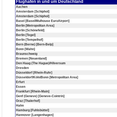
Flughafen in und um Deutschland
Aachen
Amsterdam [Schiphol]
Amsterdam [Schiphol]
Basel [Basel/Mulhouse EuroAirport]
Berlin [Metropolitan Area]
Berlin [Schönefeld]
Berlin [Tegel]
Berlin [Tempelhof]
Bern (Berne) [Bern-Belp]
Bonn [Wahn]
Braunschweig
Bremen [Neuenland]
Den Haag (The Hague)/Hilversum
Dresden
Düsseldorf [Rhein-Ruhr]
Düsseldorf/Köln/Bonn [Metropolitan Area]
Erfurt
Essen
Frankfurt [Rhein-Main]
Genf (Geneve) [Geneve-Cointrin]
Graz [Thalerhof]
Hahn
Hamburg [Fuhlsbüttel]
Hannover [Langenhagen]