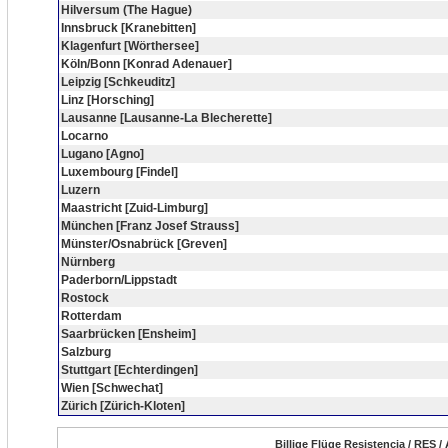
Hilversum (The Hague)
Innsbruck [Kranebitten]
Klagenfurt [Wörthersee]
Köln/Bonn [Konrad Adenauer]
Leipzig [Schkeuditz]
Linz [Horsching]
Lausanne [Lausanne-La Blecherette]
Locarno
Lugano [Agno]
Luxembourg [Findel]
Luzern
Maastricht [Zuid-Limburg]
München [Franz Josef Strauss]
Münster/Osnabrück [Greven]
Nürnberg
Paderborn/Lippstadt
Rostock
Rotterdam
Saarbrücken [Ensheim]
Salzburg
Stuttgart [Echterdingen]
Wien [Schwechat]
Zürich [Zürich-Kloten]
Billige Flüge Resistencia / RES /