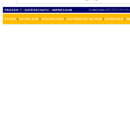
:
:
3 Letter-Codes
A
B
C
D
E
F
G
H
I
J
K
FRAGEN ?
DATENSCHUTZ
IMPRESSUM
:
:
:
:
:
FLÜGE
SKIURLAUB
GOLFREISEN
LASTMINUTE REISEN
SKIREISEN
H