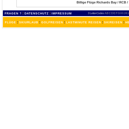
Billige Flüge Richards Bay / RCB /
:
:
3 Letter-Codes
A
B
C
D
E
F
G
H
I
J
K
FRAGEN ?
DATENSCHUTZ
IMPRESSUM
:
:
:
:
:
FLÜGE
SKIURLAUB
GOLFREISEN
LASTMINUTE REISEN
SKIREISEN
H