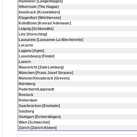
Hannover [Langenhagen]
Hilversum (The Hague)
Innsbruck [Kranebitten]
Klagenfurt [Wörthersee]
Köln/Bonn [Konrad Adenauer]
Leipzig [Schkeuditz]
Linz [Horsching]
Lausanne [Lausanne-La Blecherette]
Locarno
Lugano [Agno]
Luxembourg [Findel]
Luzern
Maastricht [Zuid-Limburg]
München [Franz Josef Strauss]
Münster/Osnabrück [Greven]
Nürnberg
Paderborn/Lippstadt
Rostock
Rotterdam
Saarbrücken [Ensheim]
Salzburg
Stuttgart [Echterdingen]
Wien [Schwechat]
Zürich [Zürich-Kloten]