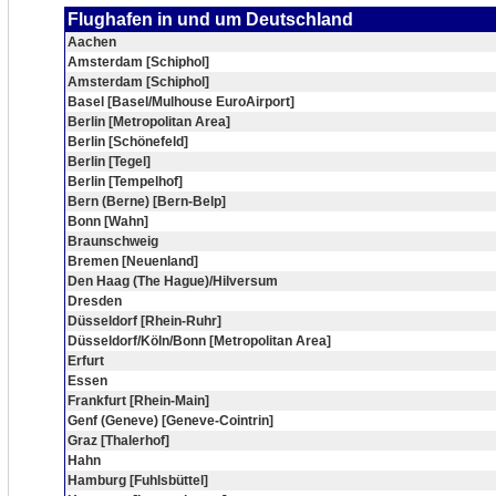
Flughafen in und um Deutschland
Aachen
Amsterdam [Schiphol]
Amsterdam [Schiphol]
Basel [Basel/Mulhouse EuroAirport]
Berlin [Metropolitan Area]
Berlin [Schönefeld]
Berlin [Tegel]
Berlin [Tempelhof]
Bern (Berne) [Bern-Belp]
Bonn [Wahn]
Braunschweig
Bremen [Neuenland]
Den Haag (The Hague)/Hilversum
Dresden
Düsseldorf [Rhein-Ruhr]
Düsseldorf/Köln/Bonn [Metropolitan Area]
Erfurt
Essen
Frankfurt [Rhein-Main]
Genf (Geneve) [Geneve-Cointrin]
Graz [Thalerhof]
Hahn
Hamburg [Fuhlsbüttel]