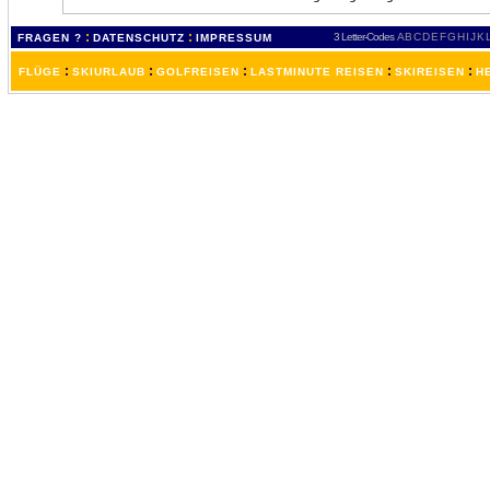
:
:
3 Letter-Codes
A
B
C
D
E
F
G
H
I
J
K
FRAGEN ?
DATENSCHUTZ
IMPRESSUM
:
:
:
:
:
FLÜGE
SKIURLAUB
GOLFREISEN
LASTMINUTE REISEN
SKIREISEN
H