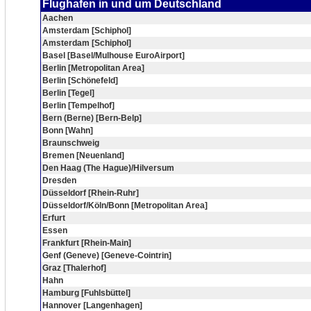
Flughafen in und um Deutschland
Aachen
Amsterdam [Schiphol]
Amsterdam [Schiphol]
Basel [Basel/Mulhouse EuroAirport]
Berlin [Metropolitan Area]
Berlin [Schönefeld]
Berlin [Tegel]
Berlin [Tempelhof]
Bern (Berne) [Bern-Belp]
Bonn [Wahn]
Braunschweig
Bremen [Neuenland]
Den Haag (The Hague)/Hilversum
Dresden
Düsseldorf [Rhein-Ruhr]
Düsseldorf/Köln/Bonn [Metropolitan Area]
Erfurt
Essen
Frankfurt [Rhein-Main]
Genf (Geneve) [Geneve-Cointrin]
Graz [Thalerhof]
Hahn
Hamburg [Fuhlsbüttel]
Hannover [Langenhagen]