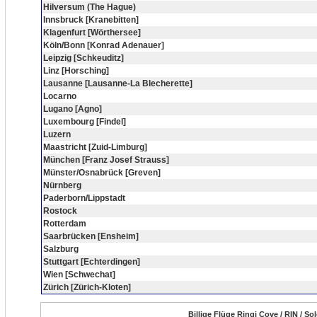
Hilversum (The Hague)
Innsbruck [Kranebitten]
Klagenfurt [Wörthersee]
Köln/Bonn [Konrad Adenauer]
Leipzig [Schkeuditz]
Linz [Horsching]
Lausanne [Lausanne-La Blecherette]
Locarno
Lugano [Agno]
Luxembourg [Findel]
Luzern
Maastricht [Zuid-Limburg]
München [Franz Josef Strauss]
Münster/Osnabrück [Greven]
Nürnberg
Paderborn/Lippstadt
Rostock
Rotterdam
Saarbrücken [Ensheim]
Salzburg
Stuttgart [Echterdingen]
Wien [Schwechat]
Zürich [Zürich-Kloten]
Billige Flüge Ringi Cove / RIN / S