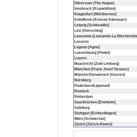
Hilversum (The Hague)
Innsbruck [Kranebitten]
Klagenfurt [Wörthersee]
Köln/Bonn [Konrad Adenauer]
Leipzig [Schkeuditz]
Linz [Horsching]
Lausanne [Lausanne-La Blecherette
Locarno
Lugano [Agno]
Luxembourg [Findel]
Luzern
Maastricht [Zuid-Limburg]
München [Franz Josef Strauss]
Münster/Osnabrück [Greven]
Nürnberg
Paderborn/Lippstadt
Rostock
Rotterdam
Saarbrücken [Ensheim]
Salzburg
Stuttgart [Echterdingen]
Wien [Schwechat]
Zürich [Zürich-Kloten]