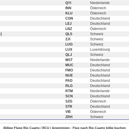
QYI
Niederlande
INN
Österreich
KLU
Österreich
CGN
Deutschland
LEJ
Deutschland
LNZ
Österreich
]
QLS
Schweiz
ZJI
Schweiz
LUG
Schweiz
LUX
Luxembourg
QLJ
Schweiz
MST
Niederlande
MUC
Deutschland
FMO
Deutschland
NUE
Deutschland
PAD
Deutschland
RLG
Deutschland
RTM
Niederlande
SCN
Deutschland
SZG
Österreich
STR
Deutschland
VIE
Österreich
ZRH
Schweiz
Billige Flüge Rio Cuarto / RCU / Argentinien - Flug nach Rio Cuarto billig buchen