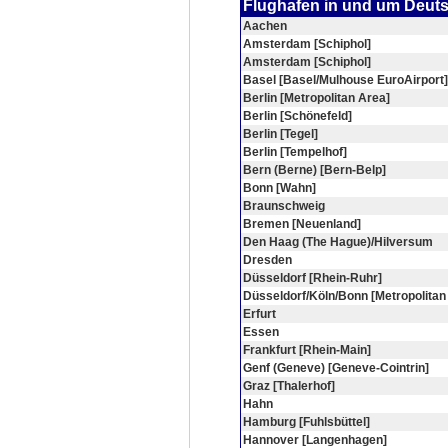
Flughafen in und um Deut
Aachen
Amsterdam [Schiphol]
Amsterdam [Schiphol]
Basel [Basel/Mulhouse EuroAirport]
Berlin [Metropolitan Area]
Berlin [Schönefeld]
Berlin [Tegel]
Berlin [Tempelhof]
Bern (Berne) [Bern-Belp]
Bonn [Wahn]
Braunschweig
Bremen [Neuenland]
Den Haag (The Hague)/Hilversum
Dresden
Düsseldorf [Rhein-Ruhr]
Düsseldorf/Köln/Bonn [Metropolitan
Erfurt
Essen
Frankfurt [Rhein-Main]
Genf (Geneve) [Geneve-Cointrin]
Graz [Thalerhof]
Hahn
Hamburg [Fuhlsbüttel]
Hannover [Langenhagen]