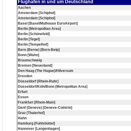
Flughafen in und um Deutschland
Aachen
Amsterdam [Schiphol]
Amsterdam [Schiphol]
Basel [Basel/Mulhouse EuroAirport]
Berlin [Metropolitan Area]
Berlin [Schönefeld]
Berlin [Tegel]
Berlin [Tempelhof]
Bern (Berne) [Bern-Belp]
Bonn [Wahn]
Braunschweig
Bremen [Neuenland]
Den Haag (The Hague)/Hilversum
Dresden
Düsseldorf [Rhein-Ruhr]
Düsseldorf/Köln/Bonn [Metropolitan Area]
Erfurt
Essen
Frankfurt [Rhein-Main]
Genf (Geneve) [Geneve-Cointrin]
Graz [Thalerhof]
Hahn
Hamburg [Fuhlsbüttel]
Hannover [Langenhagen]