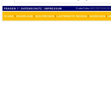
:
:
3 Letter-Codes
A
B
C
D
E
F
G
H
I
J
K
FRAGEN ?
DATENSCHUTZ
IMPRESSUM
:
:
:
:
:
FLÜGE
SKIURLAUB
GOLFREISEN
LASTMINUTE REISEN
SKIREISEN
H