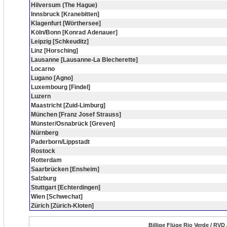
Hilversum (The Hague)
Innsbruck [Kranebitten]
Klagenfurt [Wörthersee]
Köln/Bonn [Konrad Adenauer]
Leipzig [Schkeuditz]
Linz [Horsching]
Lausanne [Lausanne-La Blecherette]
Locarno
Lugano [Agno]
Luxembourg [Findel]
Luzern
Maastricht [Zuid-Limburg]
München [Franz Josef Strauss]
Münster/Osnabrück [Greven]
Nürnberg
Paderborn/Lippstadt
Rostock
Rotterdam
Saarbrücken [Ensheim]
Salzburg
Stuttgart [Echterdingen]
Wien [Schwechat]
Zürich [Zürich-Kloten]
Billige Flüge Rio Verde / RVD 