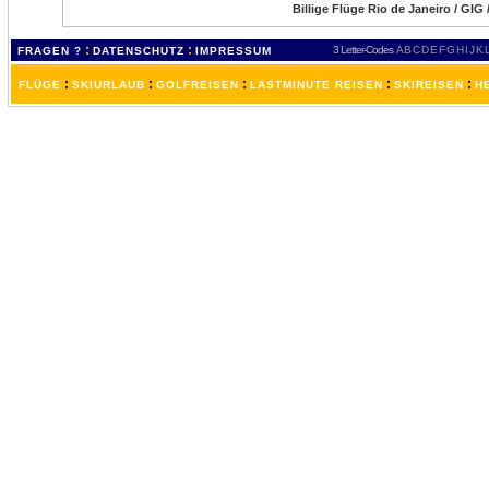
Billige Flüge Rio de Janeiro / GIG 
:
:
3 Letter-Codes
A
B
C
D
E
F
G
H
I
J
K
FRAGEN ?
DATENSCHUTZ
IMPRESSUM
:
:
:
:
:
FLÜGE
SKIURLAUB
GOLFREISEN
LASTMINUTE REISEN
SKIREISEN
H