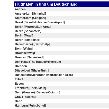
Flughafen in und um Deutschland
Aachen
Amsterdam [Schiphol]
Amsterdam [Schiphol]
Basel [Basel/Mulhouse EuroAirport]
Berlin [Metropolitan Area]
Berlin [Schönefeld]
Berlin [Tegel]
Berlin [Tempelhof]
Bern (Berne) [Bern-Belp]
Bonn [Wahn]
Braunschweig
Bremen [Neuenland]
Den Haag (The Hague)/Hilversum
Dresden
Düsseldorf [Rhein-Ruhr]
Düsseldorf/Köln/Bonn [Metropolitan Area]
Erfurt
Essen
Frankfurt [Rhein-Main]
Genf (Geneve) [Geneve-Cointrin]
Graz [Thalerhof]
Hahn
Hamburg [Fuhlsbüttel]