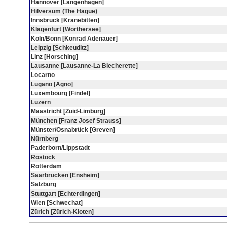
Hannover [Langenhagen]
Hilversum (The Hague)
Innsbruck [Kranebitten]
Klagenfurt [Wörthersee]
Köln/Bonn [Konrad Adenauer]
Leipzig [Schkeuditz]
Linz [Horsching]
Lausanne [Lausanne-La Blecherette]
Locarno
Lugano [Agno]
Luxembourg [Findel]
Luzern
Maastricht [Zuid-Limburg]
München [Franz Josef Strauss]
Münster/Osnabrück [Greven]
Nürnberg
Paderborn/Lippstadt
Rostock
Rotterdam
Saarbrücken [Ensheim]
Salzburg
Stuttgart [Echterdingen]
Wien [Schwechat]
Zürich [Zürich-Kloten]