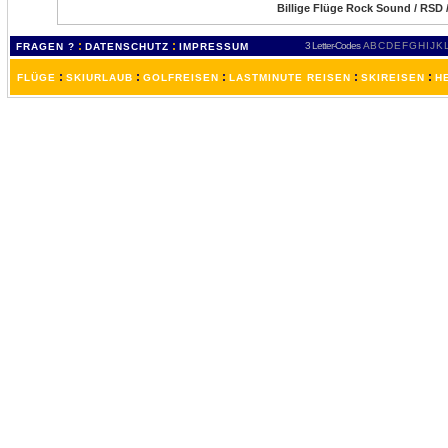
Billige Flüge Rock Sound / RSD
:
:
3 Letter-Codes
A
B
C
D
E
F
G
H
I
J
K
FRAGEN ?
DATENSCHUTZ
IMPRESSUM
:
:
:
:
:
FLÜGE
SKIURLAUB
GOLFREISEN
LASTMINUTE REISEN
SKIREISEN
H