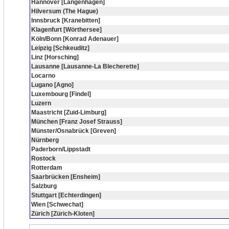
Hannover [Langenhagen]
Hilversum (The Hague)
Innsbruck [Kranebitten]
Klagenfurt [Wörthersee]
Köln/Bonn [Konrad Adenauer]
Leipzig [Schkeuditz]
Linz [Horsching]
Lausanne [Lausanne-La Blecherette]
Locarno
Lugano [Agno]
Luxembourg [Findel]
Luzern
Maastricht [Zuid-Limburg]
München [Franz Josef Strauss]
Münster/Osnabrück [Greven]
Nürnberg
Paderborn/Lippstadt
Rostock
Rotterdam
Saarbrücken [Ensheim]
Salzburg
Stuttgart [Echterdingen]
Wien [Schwechat]
Zürich [Zürich-Kloten]