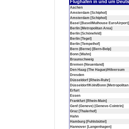
Flughafen in und um Deut
Aachen
Amsterdam [Schiphol]
Amsterdam [Schiphol]
Basel [Basel/Mulhouse EuroAirport]
Berlin [Metropolitan Area]
Berlin [Schönefeld]
Berlin [Tegel]
Berlin [Tempelhof]
Bern (Berne) [Bern-Belp]
Bonn [Wahn]
Braunschweig
Bremen [Neuenland]
Den Haag (The Hague)/Hilversum
Dresden
Düsseldorf [Rhein-Ruhr]
Düsseldorf/Köln/Bonn [Metropolitan
Erfurt
Essen
Frankfurt [Rhein-Main]
Genf (Geneve) [Geneve-Cointrin]
Graz [Thalerhof]
Hahn
Hamburg [Fuhlsbüttel]
Hannover [Langenhagen]