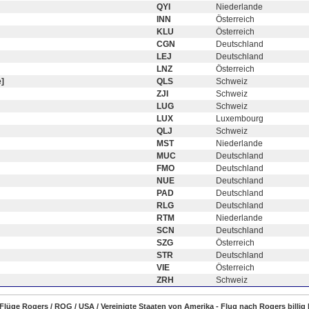
QYI
Niederlande
INN
Österreich
KLU
Österreich
CGN
Deutschland
LEJ
Deutschland
LNZ
Österreich
]
QLS
Schweiz
ZJI
Schweiz
LUG
Schweiz
LUX
Luxembourg
QLJ
Schweiz
MST
Niederlande
MUC
Deutschland
FMO
Deutschland
NUE
Deutschland
PAD
Deutschland
RLG
Deutschland
RTM
Niederlande
SCN
Deutschland
SZG
Österreich
STR
Deutschland
VIE
Österreich
ZRH
Schweiz
 Flüge Rogers / ROG / USA / Vereinigte Staaten von Amerika - Flug nach Rogers billi