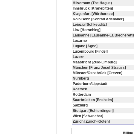
Hilversum (The Hague)
Innsbruck [Kranebitten]
Klagenfurt [Wörthersee]
Köln/Bonn [Konrad Adenauer]
Leipzig [Schkeuditz]
Linz [Horsching]
Lausanne [Lausanne-La Blecherette
Locarno
Lugano [Agno]
Luxembourg [Findel]
Luzern
Maastricht [Zuid-Limburg]
München [Franz Josef Strauss]
Münster/Osnabrück [Greven]
Nürnberg
Paderborn/Lippstadt
Rostock
Rotterdam
Saarbrücken [Ensheim]
Salzburg
Stuttgart [Echterdingen]
Wien [Schwechat]
Zürich [Zürich-Kloten]
Billige