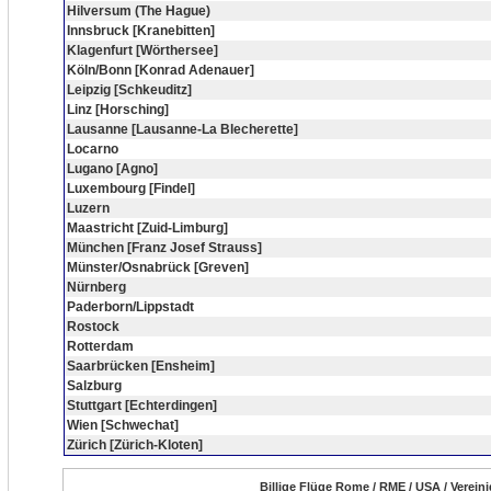
Hilversum (The Hague)
Innsbruck [Kranebitten]
Klagenfurt [Wörthersee]
Köln/Bonn [Konrad Adenauer]
Leipzig [Schkeuditz]
Linz [Horsching]
Lausanne [Lausanne-La Blecherette]
Locarno
Lugano [Agno]
Luxembourg [Findel]
Luzern
Maastricht [Zuid-Limburg]
München [Franz Josef Strauss]
Münster/Osnabrück [Greven]
Nürnberg
Paderborn/Lippstadt
Rostock
Rotterdam
Saarbrücken [Ensheim]
Salzburg
Stuttgart [Echterdingen]
Wien [Schwechat]
Zürich [Zürich-Kloten]
Billige Flüge Rome / RME / USA / Verein