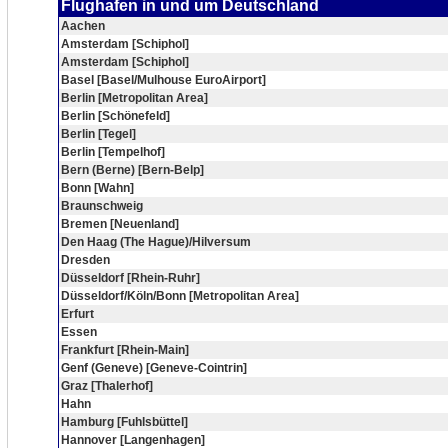
Flughafen in und um Deutschland
Aachen
Amsterdam [Schiphol]
Amsterdam [Schiphol]
Basel [Basel/Mulhouse EuroAirport]
Berlin [Metropolitan Area]
Berlin [Schönefeld]
Berlin [Tegel]
Berlin [Tempelhof]
Bern (Berne) [Bern-Belp]
Bonn [Wahn]
Braunschweig
Bremen [Neuenland]
Den Haag (The Hague)/Hilversum
Dresden
Düsseldorf [Rhein-Ruhr]
Düsseldorf/Köln/Bonn [Metropolitan Area]
Erfurt
Essen
Frankfurt [Rhein-Main]
Genf (Geneve) [Geneve-Cointrin]
Graz [Thalerhof]
Hahn
Hamburg [Fuhlsbüttel]
Hannover [Langenhagen]