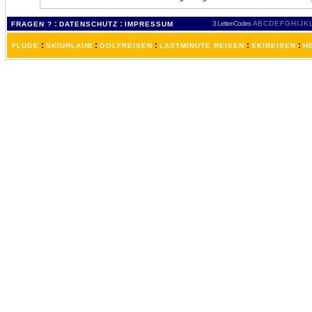
:
:
3 Letter-Codes
A
B
C
D
E
F
G
H
I
J
K
FRAGEN ?
DATENSCHUTZ
IMPRESSUM
:
:
:
:
:
FLÜGE
SKIURLAUB
GOLFREISEN
LASTMINUTE REISEN
SKIREISEN
H