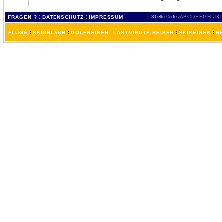
:
:
3 Letter-Codes
A
B
C
D
E
F
G
H
I
J
K
FRAGEN ?
DATENSCHUTZ
IMPRESSUM
:
:
:
:
:
FLÜGE
SKIURLAUB
GOLFREISEN
LASTMINUTE REISEN
SKIREISEN
H