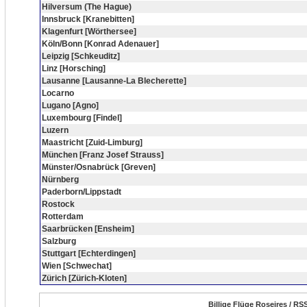
Hilversum (The Hague)
Innsbruck [Kranebitten]
Klagenfurt [Wörthersee]
Köln/Bonn [Konrad Adenauer]
Leipzig [Schkeuditz]
Linz [Horsching]
Lausanne [Lausanne-La Blecherette]
Locarno
Lugano [Agno]
Luxembourg [Findel]
Luzern
Maastricht [Zuid-Limburg]
München [Franz Josef Strauss]
Münster/Osnabrück [Greven]
Nürnberg
Paderborn/Lippstadt
Rostock
Rotterdam
Saarbrücken [Ensheim]
Salzburg
Stuttgart [Echterdingen]
Wien [Schwechat]
Zürich [Zürich-Kloten]
Billige Flüge Roseires / RS