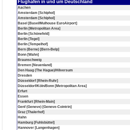
Flughafen in und um Deutschland
Aachen
Amsterdam [Schiphol]
Amsterdam [Schiphol]
Basel [Basel/Mulhouse EuroAirport]
Berlin [Metropolitan Area]
Berlin [Schönefeld]
Berlin [Tegel]
Berlin [Tempelhof]
Bern (Berne) [Bern-Belp]
Bonn [Wahn]
Braunschweig
Bremen [Neuenland]
Den Haag (The Hague)/Hilversum
Dresden
Düsseldorf [Rhein-Ruhr]
Düsseldorf/Köln/Bonn [Metropolitan Area]
Erfurt
Essen
Frankfurt [Rhein-Main]
Genf (Geneve) [Geneve-Cointrin]
Graz [Thalerhof]
Hahn
Hamburg [Fuhlsbüttel]
Hannover [Langenhagen]