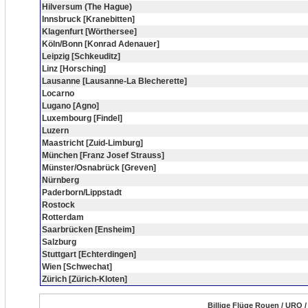
Hilversum (The Hague)
Innsbruck [Kranebitten]
Klagenfurt [Wörthersee]
Köln/Bonn [Konrad Adenauer]
Leipzig [Schkeuditz]
Linz [Horsching]
Lausanne [Lausanne-La Blecherette]
Locarno
Lugano [Agno]
Luxembourg [Findel]
Luzern
Maastricht [Zuid-Limburg]
München [Franz Josef Strauss]
Münster/Osnabrück [Greven]
Nürnberg
Paderborn/Lippstadt
Rostock
Rotterdam
Saarbrücken [Ensheim]
Salzburg
Stuttgart [Echterdingen]
Wien [Schwechat]
Zürich [Zürich-Kloten]
Billige Flüge Rouen / URO /