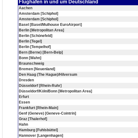
Flughafen in und um Deutschland
Aachen
Amsterdam [Schiphol]
Amsterdam [Schiphol]
Basel [Basel/Mulhouse EuroAirport]
Berlin [Metropolitan Area]
Berlin [Schönefeld]
Berlin [Tegel]
Berlin [Tempelhof]
Bern (Berne) [Bern-Belp]
Bonn [Wahn]
Braunschweig
Bremen [Neuenland]
Den Haag (The Hague)/Hilversum
Dresden
Düsseldorf [Rhein-Ruhr]
Düsseldorf/Köln/Bonn [Metropolitan Area]
Erfurt
Essen
Frankfurt [Rhein-Main]
Genf (Geneve) [Geneve-Cointrin]
Graz [Thalerhof]
Hahn
Hamburg [Fuhlsbüttel]
Hannover [Langenhagen]