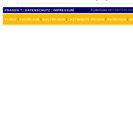
:
:
3 Letter-Codes
A
B
C
D
E
F
G
H
I
J
K
FRAGEN ?
DATENSCHUTZ
IMPRESSUM
:
:
:
:
:
FLÜGE
SKIURLAUB
GOLFREISEN
LASTMINUTE REISEN
SKIREISEN
H