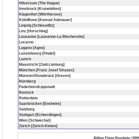
Hilversum (The Hague)
Innsbruck [Kranebitten]
Klagenfurt [Wörthersee]
Köln/Bonn [Konrad Adenauer]
Leipzig [Schkeuditz]
Linz [Horsching]
Lausanne [Lausanne-La Blecherette]
Locarno
Lugano [Agno]
Luxembourg [Findel]
Luzern
Maastricht [Zuid-Limburg]
München [Franz Josef Strauss]
Münster/Osnabrück [Greven]
Nürnberg
Paderborn/Lippstadt
Rostock
Rotterdam
Saarbrücken [Ensheim]
Salzburg
Stuttgart [Echterdingen]
Wien [Schwechat]
Zürich [Zürich-Kloten]
Billige Flüge Rourkela / RR