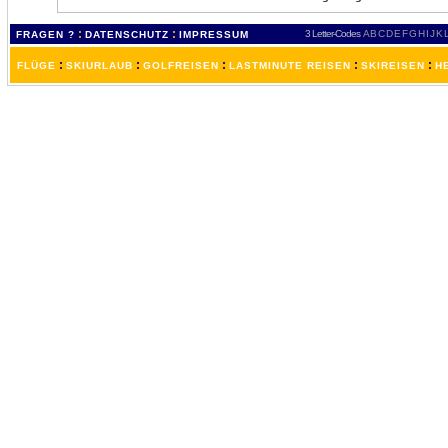
:
:
3 Letter-Codes
A
B
C
D
E
F
G
H
I
J
K
FRAGEN ?
DATENSCHUTZ
IMPRESSUM
:
:
:
:
:
FLÜGE
SKIURLAUB
GOLFREISEN
LASTMINUTE REISEN
SKIREISEN
H