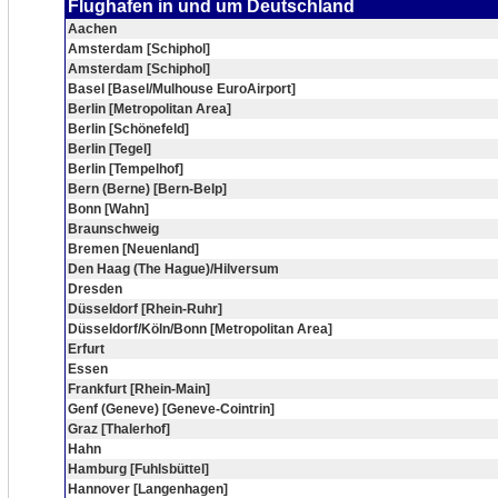
Flughafen in und um Deutschland
Aachen
Amsterdam [Schiphol]
Amsterdam [Schiphol]
Basel [Basel/Mulhouse EuroAirport]
Berlin [Metropolitan Area]
Berlin [Schönefeld]
Berlin [Tegel]
Berlin [Tempelhof]
Bern (Berne) [Bern-Belp]
Bonn [Wahn]
Braunschweig
Bremen [Neuenland]
Den Haag (The Hague)/Hilversum
Dresden
Düsseldorf [Rhein-Ruhr]
Düsseldorf/Köln/Bonn [Metropolitan Area]
Erfurt
Essen
Frankfurt [Rhein-Main]
Genf (Geneve) [Geneve-Cointrin]
Graz [Thalerhof]
Hahn
Hamburg [Fuhlsbüttel]
Hannover [Langenhagen]