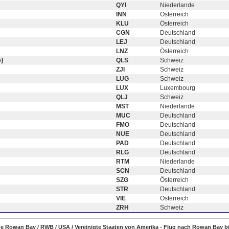
QYI
Niederlande
INN
Österreich
KLU
Österreich
CGN
Deutschland
LEJ
Deutschland
LNZ
Österreich
]
QLS
Schweiz
ZJI
Schweiz
LUG
Schweiz
LUX
Luxembourg
QLJ
Schweiz
MST
Niederlande
MUC
Deutschland
FMO
Deutschland
NUE
Deutschland
PAD
Deutschland
RLG
Deutschland
RTM
Niederlande
SCN
Deutschland
SZG
Österreich
STR
Deutschland
VIE
Österreich
ZRH
Schweiz
üge Rowan Bay / RWB / USA / Vereinigte Staaten von Amerika - Flug nach Rowan Bay bi