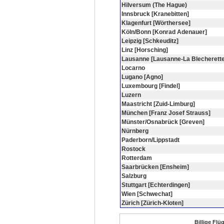
Hilversum (The Hague)
Innsbruck [Kranebitten]
Klagenfurt [Wörthersee]
Köln/Bonn [Konrad Adenauer]
Leipzig [Schkeuditz]
Linz [Horsching]
Lausanne [Lausanne-La Blecherette
Locarno
Lugano [Agno]
Luxembourg [Findel]
Luzern
Maastricht [Zuid-Limburg]
München [Franz Josef Strauss]
Münster/Osnabrück [Greven]
Nürnberg
Paderborn/Lippstadt
Rostock
Rotterdam
Saarbrücken [Ensheim]
Salzburg
Stuttgart [Echterdingen]
Wien [Schwechat]
Zürich [Zürich-Kloten]
Billige Fl