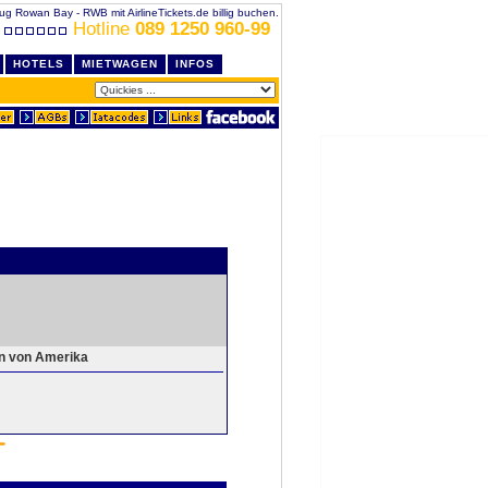
lug Rowan Bay - RWB mit AirlineTickets.de billig buchen.
Hotline
089 1250 960-99
HOTELS
MIETWAGEN
INFOS
en von Amerika