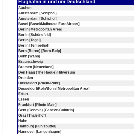
Flughafen in und um Deutschland
Aachen
Amsterdam [Schiphol]
Amsterdam [Schiphol]
Basel [Basel/Mulhouse EuroAirport]
Berlin [Metropolitan Area]
Berlin [Schönefeld]
Berlin [Tegel]
Berlin [Tempelhof]
Bern (Berne) [Bern-Belp]
Bonn [Wahn]
Braunschweig
Bremen [Neuenland]
Den Haag (The Hague)/Hilversum
Dresden
Düsseldorf [Rhein-Ruhr]
Düsseldorf/Köln/Bonn [Metropolitan Area]
Erfurt
Essen
Frankfurt [Rhein-Main]
Genf (Geneve) [Geneve-Cointrin]
Graz [Thalerhof]
Hahn
Hamburg [Fuhlsbüttel]
Hannover [Langenhagen]