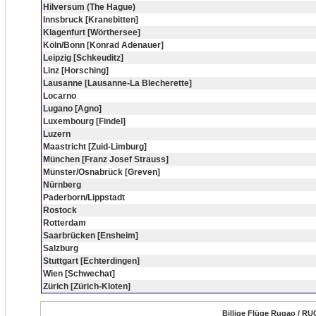
Hilversum (The Hague)
Innsbruck [Kranebitten]
Klagenfurt [Wörthersee]
Köln/Bonn [Konrad Adenauer]
Leipzig [Schkeuditz]
Linz [Horsching]
Lausanne [Lausanne-La Blecherette]
Locarno
Lugano [Agno]
Luxembourg [Findel]
Luzern
Maastricht [Zuid-Limburg]
München [Franz Josef Strauss]
Münster/Osnabrück [Greven]
Nürnberg
Paderborn/Lippstadt
Rostock
Rotterdam
Saarbrücken [Ensheim]
Salzburg
Stuttgart [Echterdingen]
Wien [Schwechat]
Zürich [Zürich-Kloten]
Billige Flüge Rugao / RU