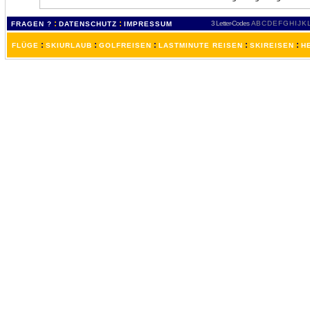
:
:
3 Letter-Codes
A
B
C
D
E
F
G
H
I
J
K
FRAGEN ?
DATENSCHUTZ
IMPRESSUM
:
:
:
:
:
FLÜGE
SKIURLAUB
GOLFREISEN
LASTMINUTE REISEN
SKIREISEN
H