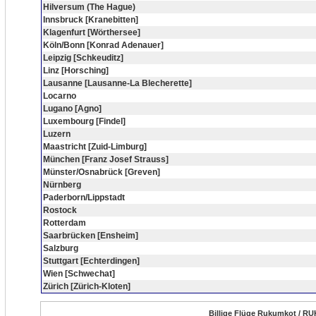
Hilversum (The Hague)
Innsbruck [Kranebitten]
Klagenfurt [Wörthersee]
Köln/Bonn [Konrad Adenauer]
Leipzig [Schkeuditz]
Linz [Horsching]
Lausanne [Lausanne-La Blecherette]
Locarno
Lugano [Agno]
Luxembourg [Findel]
Luzern
Maastricht [Zuid-Limburg]
München [Franz Josef Strauss]
Münster/Osnabrück [Greven]
Nürnberg
Paderborn/Lippstadt
Rostock
Rotterdam
Saarbrücken [Ensheim]
Salzburg
Stuttgart [Echterdingen]
Wien [Schwechat]
Zürich [Zürich-Kloten]
Billige Flüge Rukumkot / RU