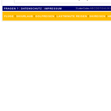
:
:
3 Letter-Codes
A
B
C
D
E
F
G
H
I
J
K
FRAGEN ?
DATENSCHUTZ
IMPRESSUM
:
:
:
:
:
FLÜGE
SKIURLAUB
GOLFREISEN
LASTMINUTE REISEN
SKIREISEN
H