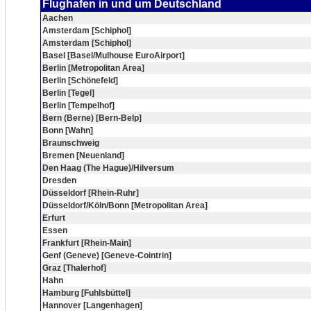
Flughafen in und um Deutschland
Aachen
Amsterdam [Schiphol]
Amsterdam [Schiphol]
Basel [Basel/Mulhouse EuroAirport]
Berlin [Metropolitan Area]
Berlin [Schönefeld]
Berlin [Tegel]
Berlin [Tempelhof]
Bern (Berne) [Bern-Belp]
Bonn [Wahn]
Braunschweig
Bremen [Neuenland]
Den Haag (The Hague)/Hilversum
Dresden
Düsseldorf [Rhein-Ruhr]
Düsseldorf/Köln/Bonn [Metropolitan Area]
Erfurt
Essen
Frankfurt [Rhein-Main]
Genf (Geneve) [Geneve-Cointrin]
Graz [Thalerhof]
Hahn
Hamburg [Fuhlsbüttel]
Hannover [Langenhagen]